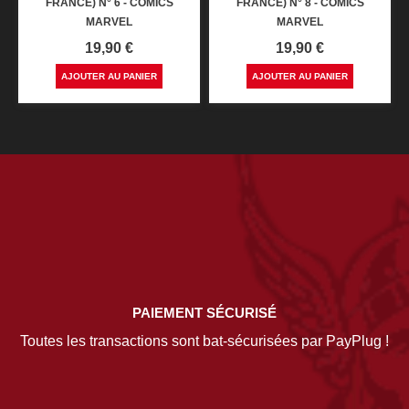
FRANCE) N° 6 - COMICS
FRANCE) N° 8 - COMICS
MARVEL
MARVEL
Prix
Prix
19,90 €
19,90 €
AJOUTER AU PANIER
AJOUTER AU PANIER
PAIEMENT SÉCURISÉ
Toutes les transactions sont bat-sécurisées par PayPlug !