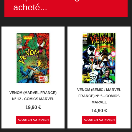
acheté...
VENOM (SEMIC / MARVEL
VENOM (MARVEL FRANCE)
FRANCE) N° 5 - COMICS
N° 12 - COMICS MARVEL
MARVEL
Prix
19,90 €
Prix
14,90 €
AJOUTER AU PANIER
AJOUTER AU PANIER