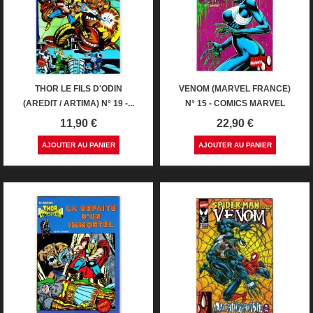
THOR LE FILS D'ODIN
VENOM (MARVEL FRANCE)
(AREDIT / ARTIMA) N° 19 -...
N° 15 - COMICS MARVEL
Prix
Prix
11,90 €
22,90 €
AJOUTER AU PANIER
AJOUTER AU PANIER