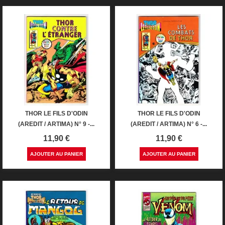
THOR LE FILS D'ODIN
THOR LE FILS D'ODIN
(AREDIT / ARTIMA) N° 9 -...
(AREDIT / ARTIMA) N° 6 -...
Prix
Prix
11,90 €
11,90 €
AJOUTER AU PANIER
AJOUTER AU PANIER