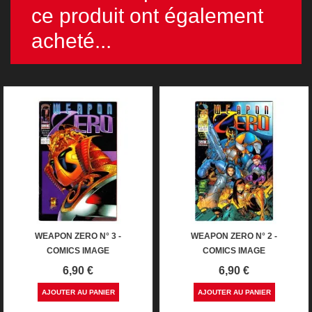
ce produit ont également
acheté...
WEAPON ZERO N° 3 -
WEAPON ZERO N° 2 -
COMICS IMAGE
COMICS IMAGE
Prix
Prix
6,90 €
6,90 €
AJOUTER AU PANIER
AJOUTER AU PANIER