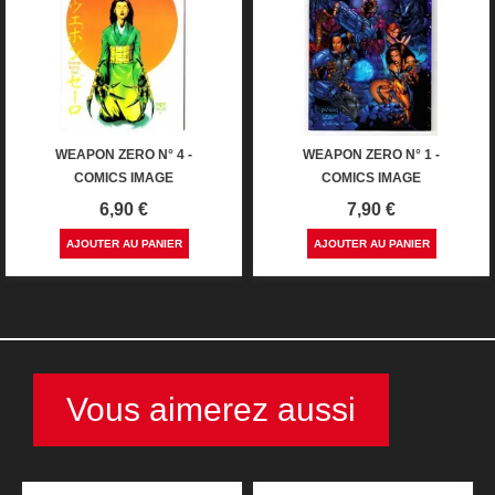
WEAPON ZERO N° 4 -
WEAPON ZERO N° 1 -
COMICS IMAGE
COMICS IMAGE
Prix
Prix
6,90 €
7,90 €
AJOUTER AU PANIER
AJOUTER AU PANIER
Vous aimerez aussi