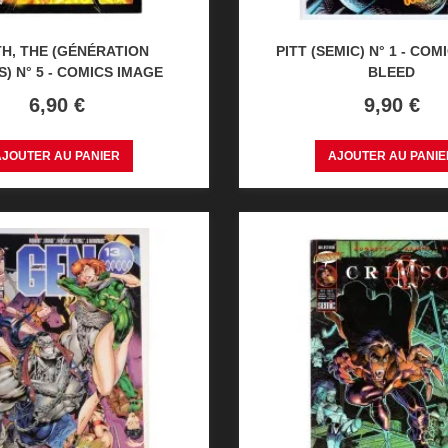
H, THE (GÉNÉRATION
PITT (SEMIC) N° 1 - COM
) N° 5 - COMICS IMAGE
BLEED
Prix
Prix
6,90 €
9,90 €
AJOUTER AU PANIER
AJOUTER AU PANIE