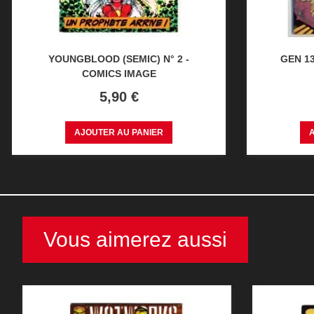
YOUNGBLOOD (SEMIC) N° 2 -
GEN 13
COMICS IMAGE
Prix
5,90 €
AJOUTER AU PANIER
Vous aimerez aussi