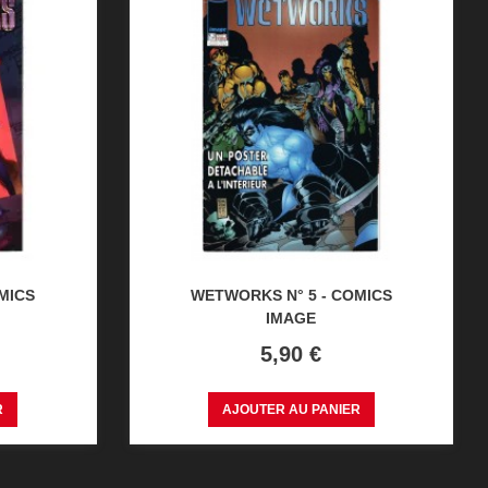
MICS
WETWORKS N° 5 - COMICS
IMAGE
Prix
5,90 €
R
AJOUTER AU PANIER