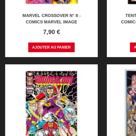
MARVEL CROSSOVER N° 8 -
TENT
COMICS MARVEL IMAGE
COMICS
Prix
7,90 €
AJOUTER AU PANIER