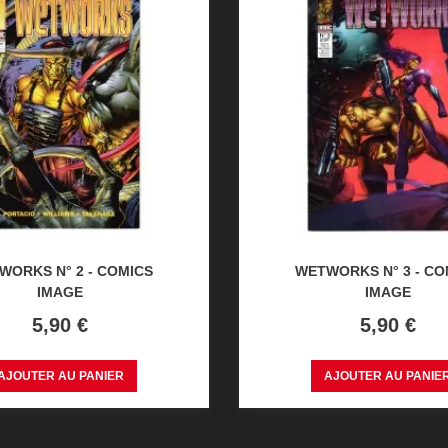
WORKS N° 2 - COMICS
WETWORKS N° 3 - CO
IMAGE
IMAGE
Prix
Prix
5,90 €
5,90 €
AJOUTER AU PANIER
AJOUTER AU PANIE