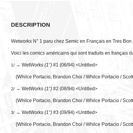
DESCRIPTION
Wetworks N° 1 paru chez Semic en Français en Tres Bon 
Voici les comics américains qui sont traduits en français 
→ WetWorks
(1°)
#1 (06/94) <Untitled>
1/
(Whilce Portacio, Brandon Choi / Whilce Portacio / Scot
→ WetWorks
(1°)
#2 (08/94) <Untitled>
2/
(Whilce Portacio, Brandon Choi / Whilce Portacio / Scot
→ WetWorks
(1°)
#3 (09/94) <Untitled>
3/
(Whilce Portacio, Brandon Choi / Whilce Portacio / Scot