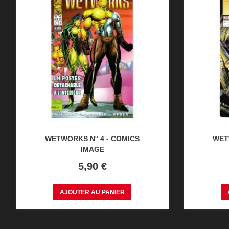
WETWORKS N° 4 - COMICS
WET
IMAGE
Prix
5,90 €
AJOUTER AU PANIER