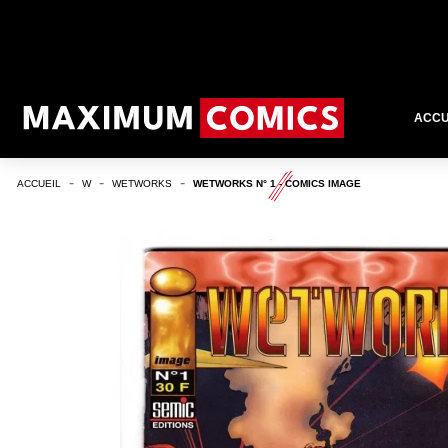
ACCU
ACCUEIL
W
WETWORKS
WETWORKS N° 1 - COMICS IMAGE