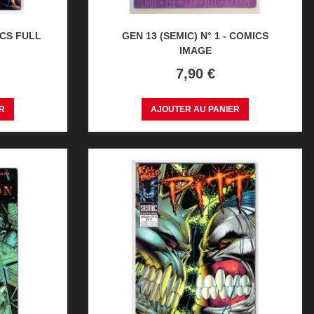
ICS FULL
GEN 13 (SEMIC) N° 1 - COMICS
IMAGE
Prix
7,90 €
R
AJOUTER AU PANIER