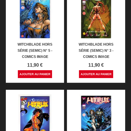
WITCHBLADE HORS
WITCHBLADE HORS
SÉRIE (SEMIC) N° 5 -
SÉRIE (SEMIC) N° 3 -
COMICS IMAGE
COMICS IMAGE
Prix
Prix
11,90 €
11,90 €
AJOUTER AU PANIER
AJOUTER AU PANIER