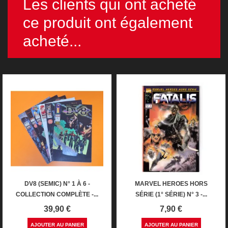
Les clients qui ont acheté
ce produit ont également
acheté...
DV8 (SEMIC) N° 1 À 6 -
MARVEL HEROES HORS
COLLECTION COMPLÈTE -...
SÉRIE (1° SÉRIE) N° 3 -...
Prix
Prix
39,90 €
7,90 €
AJOUTER AU PANIER
AJOUTER AU PANIER