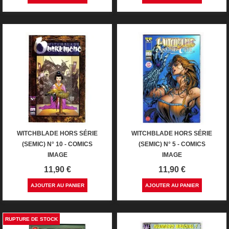
WITCHBLADE HORS SÉRIE
WITCHBLADE HORS SÉRIE
(SEMIC) N° 10 - COMICS
(SEMIC) N° 5 - COMICS
IMAGE
IMAGE
Prix
Prix
11,90 €
11,90 €
AJOUTER AU PANIER
AJOUTER AU PANIER
RUPTURE DE STOCK