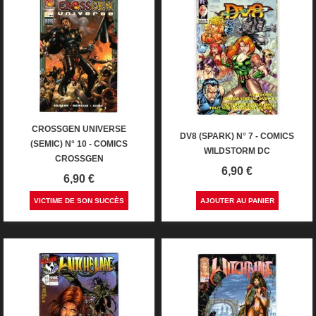
CROSSGEN UNIVERSE
DV8 (SPARK) N° 7 - COMICS
(SEMIC) N° 10 - COMICS
WILDSTORM DC
CROSSGEN
Prix
6,90 €
Prix
6,90 €
VICTIME DE SON SUCCÈS
AJOUTER AU PANIER