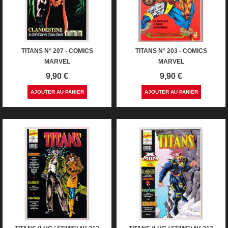
TITANS N° 207 - COMICS
TITANS N° 203 - COMICS
MARVEL
MARVEL
Prix
Prix
9,90 €
9,90 €
AJOUTER AU PANIER
AJOUTER AU PANIER