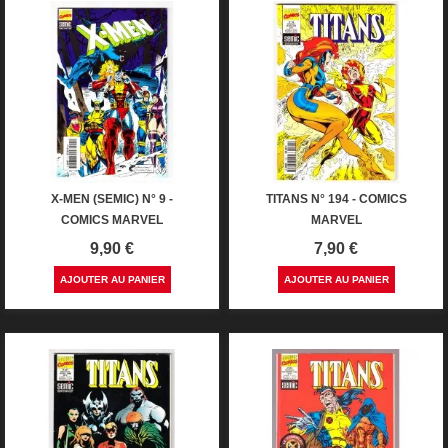
X-MEN (SEMIC) N° 9 -
TITANS N° 194 - COMICS
COMICS MARVEL
MARVEL
Prix
Prix
9,90 €
7,90 €
AJOUTER AU PANIER
AJOUTER AU PANIER