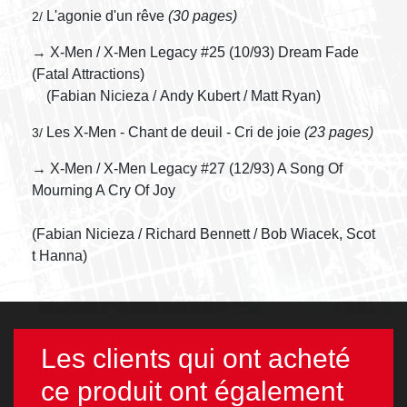
L'agonie d'un rêve
(30 pages)
2/
→ X-Men / X-Men Legacy #25 (10/93) Dream Fade
(Fatal Attractions)
(Fabian Nicieza / Andy Kubert / Matt Ryan)
Les X-Men - Chant de deuil - Cri de joie
(23 pages)
3/
→ X-Men / X-Men Legacy #27 (12/93) A Song Of
Mourning A Cry Of Joy
(Fabian Nicieza / Richard Bennett / Bob Wiacek, Scot
t Hanna)
Les clients qui ont acheté
ce produit ont également