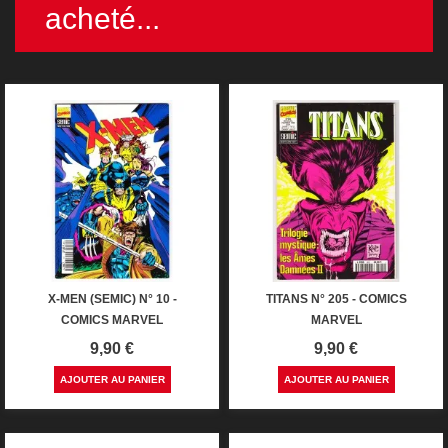
acheté...
X-MEN (SEMIC) N° 10 -
TITANS N° 205 - COMICS
COMICS MARVEL
MARVEL
Prix
Prix
9,90 €
9,90 €
AJOUTER AU PANIER
AJOUTER AU PANIER