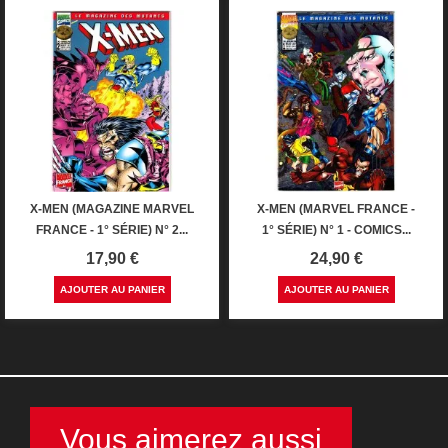
X-MEN (MAGAZINE MARVEL
X-MEN (MARVEL FRANCE -
FRANCE - 1° SÉRIE) N° 2...
1° SÉRIE) N° 1 - COMICS...
Prix
Prix
17,90 €
24,90 €
AJOUTER AU PANIER
AJOUTER AU PANIER
Vous aimerez aussi