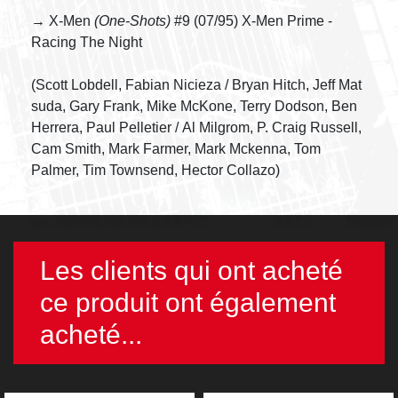
→ X-Men
(One-Shots)
#9 (07/95) X-Men Prime -
Racing The Night
(Scott Lobdell, Fabian Nicieza / Bryan Hitch, Jeff Mat
suda, Gary Frank, Mike McKone, Terry Dodson, Ben
Herrera, Paul Pelletier / Al Milgrom, P. Craig Russell,
Cam Smith, Mark Farmer, Mark Mckenna, Tom
Palmer, Tim Townsend, Hector Collazo)
Les clients qui ont acheté
ce produit ont également
acheté...