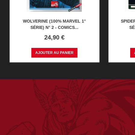
WOLVERINE (100% MARVEL 1°
SPIDE
SÉRIE) N° 2 - COMICS...
SÉ
Prix
24,90 €
AJOUTER AU PANIER