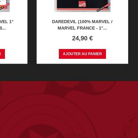
VEL 1°
DAREDEVIL (100% MARVEL /
...
MARVEL FRANCE - 1°...
Prix
24,90 €
R
AJOUTER AU PANIER