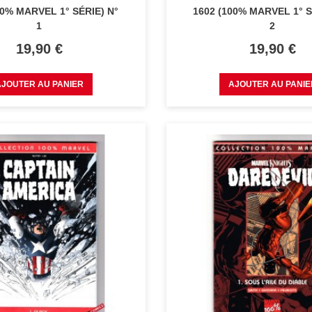
00% MARVEL 1° SÉRIE) N°
1602 (100% MARVEL 1° S
1
2
Prix
Prix
19,90 €
19,90 €
AJOUTER AU PANIER
AJOUTER AU PANIE