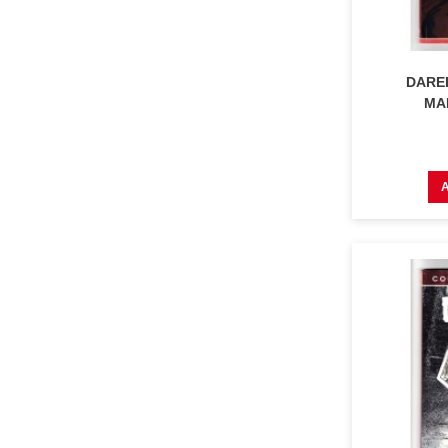
DARED
MAR