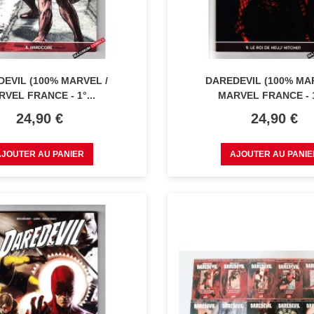
EVIL (100% MARVEL /
DAREDEVIL (100% MA
VEL FRANCE - 1°...
MARVEL FRANCE - 1
Prix
Prix
24,90 €
24,90 €
AJOUTER AU PANIER
AJOUTER AU PANIE