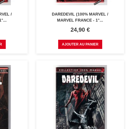
RVEL /
DAREDEVIL (100% MARVEL /
°...
MARVEL FRANCE - 1°...
Prix
24,90 €
R
AJOUTER AU PANIER