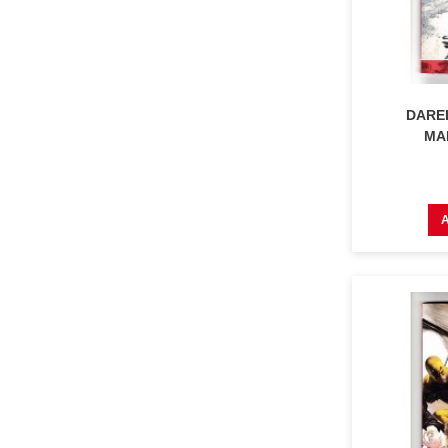
DARED
MAR