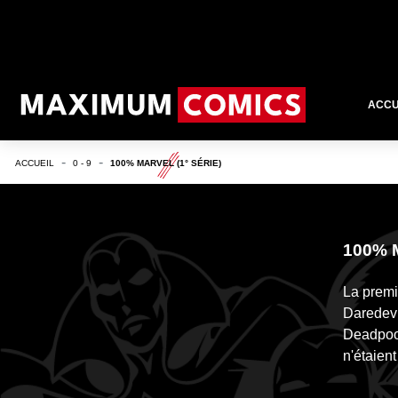
ACCU
ACCUEIL
0 - 9
100% MARVEL (1° SÉRIE)
100% 
La premi
Daredevi
Deadpool
n'étaien