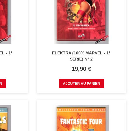
L - 1°
ELEKTRA (100% MARVEL - 1°
SÉRIE) N° 2
Prix
19,90 €
R
AJOUTER AU PANIER