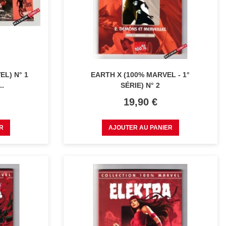
L) N° 1
EARTH X (100% MARVEL - 1°
..
SÉRIE) N° 2
Prix
19,90 €
R
AJOUTER AU PANIER