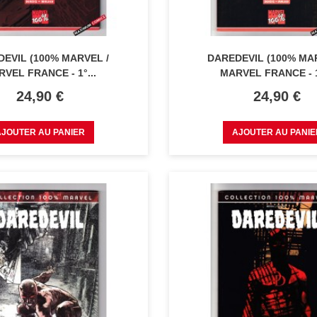
EVIL (100% MARVEL /
DAREDEVIL (100% MA
VEL FRANCE - 1°...
MARVEL FRANCE - 1
Prix
Prix
24,90 €
24,90 €
AJOUTER AU PANIER
AJOUTER AU PANIE