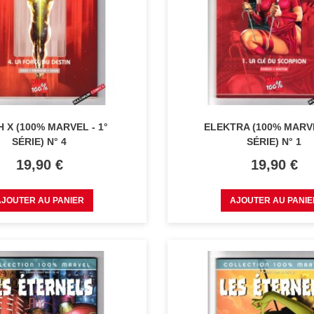
 X (100% MARVEL - 1°
ELEKTRA (100% MARVE
SÉRIE) N° 4
SÉRIE) N° 1
Prix
Prix
19,90 €
19,90 €
AJOUTER AU PANIER
AJOUTER AU PANIE