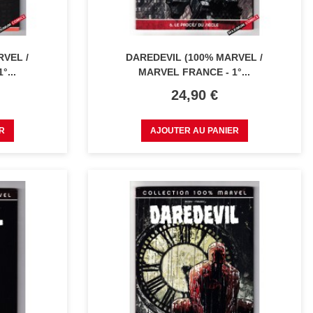
RVEL /
DAREDEVIL (100% MARVEL /
°...
MARVEL FRANCE - 1°...
Prix
24,90 €
R
AJOUTER AU PANIER