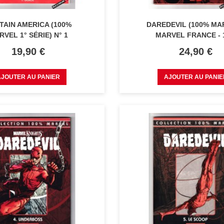
TAIN AMERICA (100%
DAREDEVIL (100% MA
VEL 1° SÉRIE) N° 1
MARVEL FRANCE - 1
Prix
Prix
19,90 €
24,90 €
AJOUTER AU PANIER
AJOUTER AU PANIE