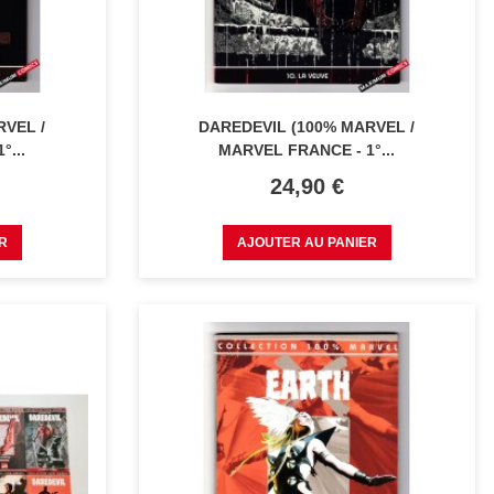
RVEL /
DAREDEVIL (100% MARVEL /
°...
MARVEL FRANCE - 1°...
Prix
24,90 €
R
AJOUTER AU PANIER