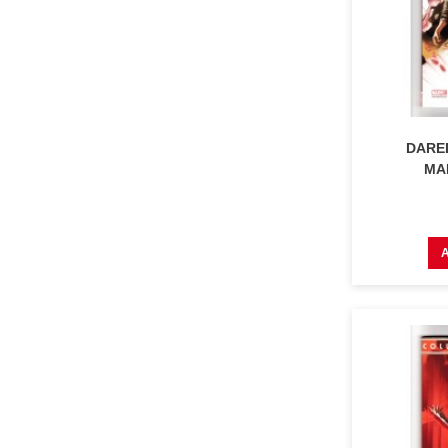
DARED
MAR