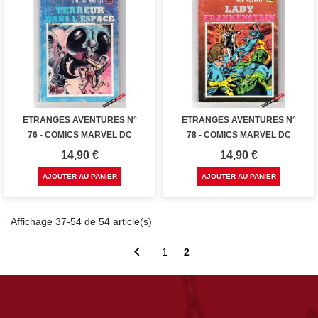
ETRANGES AVENTURES N°
ETRANGES AVENTURES N°
76 - COMICS MARVEL DC
78 - COMICS MARVEL DC
Prix
Prix
14,90 €
14,90 €
AJOUTER AU PANIER
AJOUTER AU PANIER
Affichage 37-54 de 54 article(s)

1
2