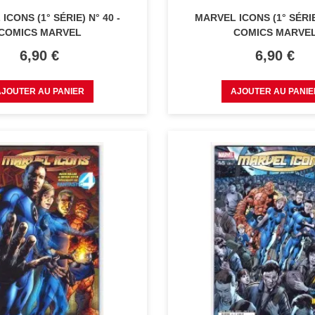
ICONS (1° SÉRIE) N° 40 -
MARVEL ICONS (1° SÉRIE)
COMICS MARVEL
COMICS MARVE
Prix
Prix
6,90 €
6,90 €
AJOUTER AU PANIER
AJOUTER AU PANIE