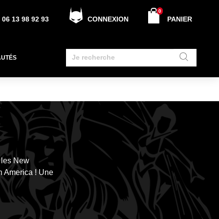
0
06 13 98 92 93
CONNEXION
PANIER
AUTÉS
s les New
in America ! Une