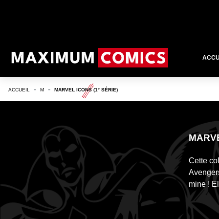
ACCU
ACCUEIL
M
MARVEL ICONS (1° SÉRIE)
MARVE
Cette co
Avengers
mine ! El