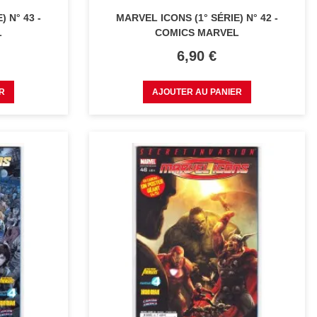
 N° 43 -
MARVEL ICONS (1° SÉRIE) N° 42 -
L
COMICS MARVEL
Prix
6,90 €
R
AJOUTER AU PANIER