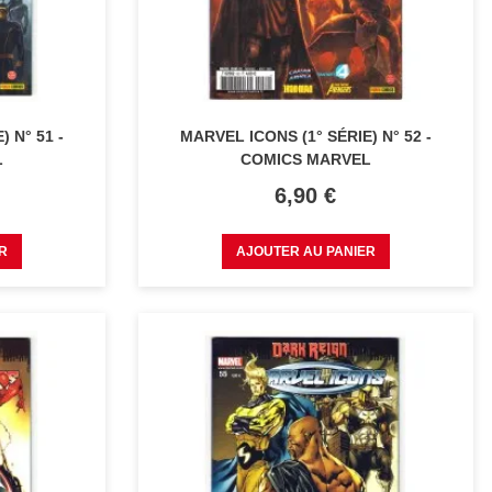
 N° 51 -
MARVEL ICONS (1° SÉRIE) N° 52 -
L
COMICS MARVEL
Prix
6,90 €
R
AJOUTER AU PANIER