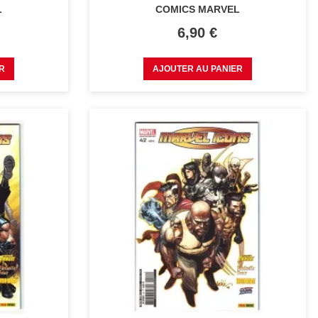
L
COMICS MARVEL
Prix
6,90 €
R
AJOUTER AU PANIER