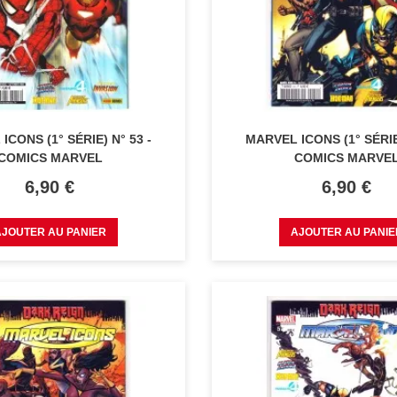
ICONS (1° SÉRIE) N° 53 -
MARVEL ICONS (1° SÉRIE)
COMICS MARVEL
COMICS MARVE
Prix
Prix
6,90 €
6,90 €
AJOUTER AU PANIER
AJOUTER AU PANIE