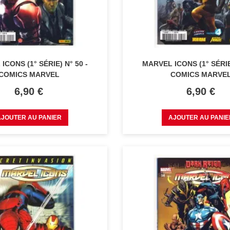
ICONS (1° SÉRIE) N° 50 -
MARVEL ICONS (1° SÉRIE)
COMICS MARVEL
COMICS MARVE
Prix
Prix
6,90 €
6,90 €
AJOUTER AU PANIER
AJOUTER AU PANIE