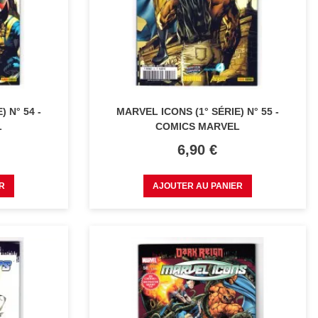
 N° 54 -
MARVEL ICONS (1° SÉRIE) N° 55 -
L
COMICS MARVEL
Prix
6,90 €
R
AJOUTER AU PANIER