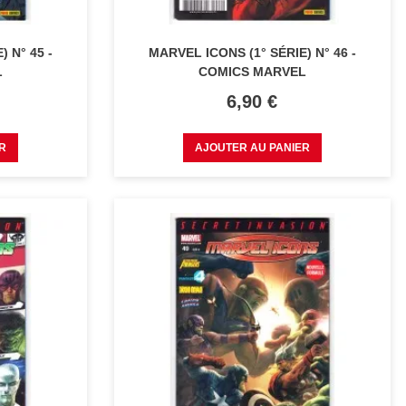
 N° 45 -
MARVEL ICONS (1° SÉRIE) N° 46 -
L
COMICS MARVEL
Prix
6,90 €
R
AJOUTER AU PANIER