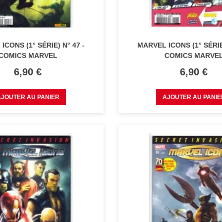
ICONS (1° SÉRIE) N° 47 -
MARVEL ICONS (1° SÉRIE)
COMICS MARVEL
COMICS MARVE
Prix
Prix
6,90 €
6,90 €
AJOUTER AU PANIER
AJOUTER AU PANIE