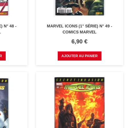
 N° 48 -
MARVEL ICONS (1° SÉRIE) N° 49 -
L
COMICS MARVEL
Prix
6,90 €
R
AJOUTER AU PANIER