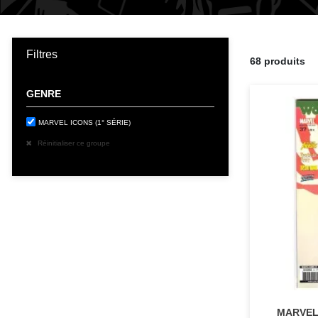
Filtres
68 produits
GENRE
MARVEL ICONS (1° SÉRIE)
Réinitialiser ce groupe
MARVEL 