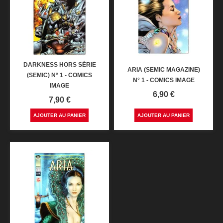
DARKNESS HORS SÉRIE
ARIA (SEMIC MAGAZINE)
(SEMIC) N° 1 - COMICS
N° 1 - COMICS IMAGE
IMAGE
Prix
6,90 €
Prix
7,90 €
AJOUTER AU PANIER
AJOUTER AU PANIER