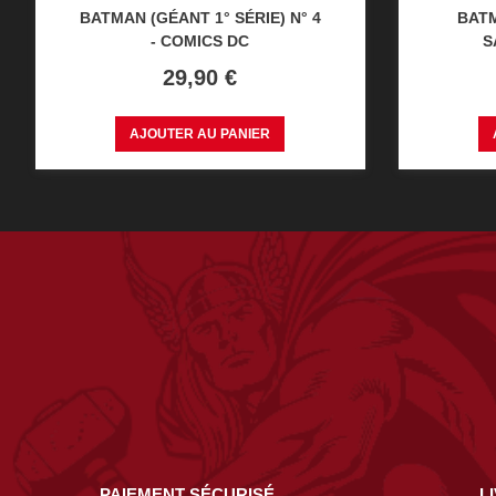
BATMAN (GÉANT 1° SÉRIE) N° 4
BATM
- COMICS DC
S
Prix
29,90 €
AJOUTER AU PANIER
PAIEMENT SÉCURISÉ
L