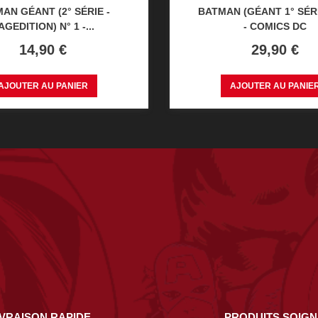
AN GÉANT (2° SÉRIE -
BATMAN (GÉANT 1° SÉRI
AGEDITION) N° 1 -...
- COMICS DC
Prix
Prix
14,90 €
29,90 €
AJOUTER AU PANIER
AJOUTER AU PANIE
IVRAISON RAPIDE
PRODUITS SOIG