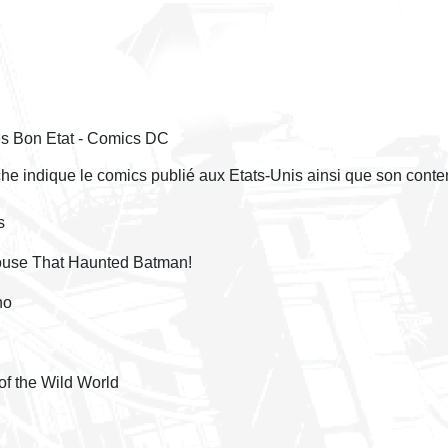
ès Bon Etat - Comics DC
èche indique le comics publié aux Etats-Unis ainsi que son conte
s
House That Haunted Batman!
no
of the Wild World