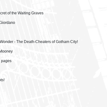
cret of the Waiting Graves
Giordano
 Wonder - The Death-Cheaters of Gotham City!
 Mooney
7 pages
ts!