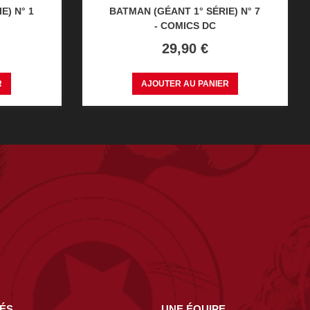
E) N° 1
BATMAN (GÉANT 1° SÉRIE) N° 7
- COMICS DC
Prix
29,90 €
R
AJOUTER AU PANIER
NÉS
UNE ÉQUIPE