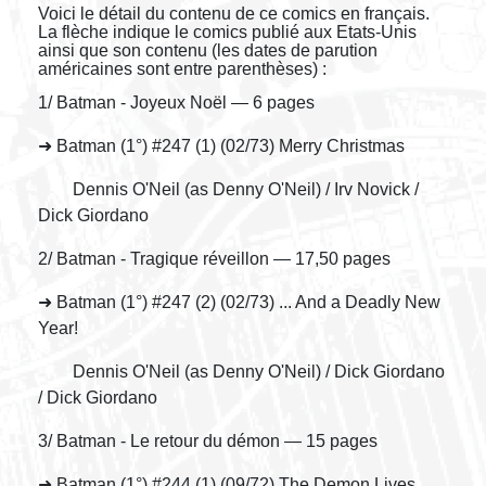
Voici le détail du contenu de ce comics en français.
La flèche indique le comics publié aux Etats-Unis
ainsi que son contenu (les dates de parution
américaines sont entre parenthèses) :
1/ Batman - Joyeux Noël — 6 pages
➜ Batman (1°) #247 (1) (02/73) Merry Christmas
Dennis O'Neil (as Denny O'Neil) / Irv Novick /
Dick Giordano
2/ Batman - Tragique réveillon — 17,50 pages
➜ Batman (1°) #247 (2) (02/73) ... And a Deadly New
Year!
Dennis O'Neil (as Denny O'Neil) / Dick Giordano
/ Dick Giordano
3/ Batman - Le retour du démon — 15 pages
➜ Batman (1°) #244 (1) (09/72) The Demon Lives