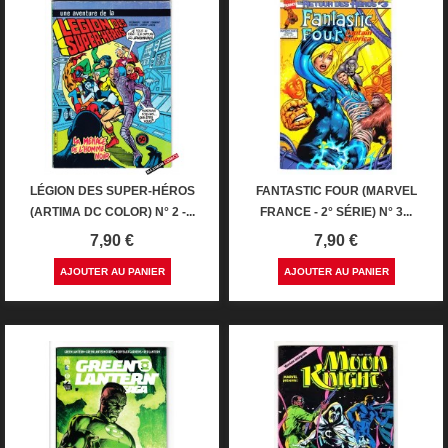
LÉGION DES SUPER-HÉROS
FANTASTIC FOUR (MARVEL
(ARTIMA DC COLOR) N° 2 -...
FRANCE - 2° SÉRIE) N° 3...
Prix
Prix
7,90 €
7,90 €
AJOUTER AU PANIER
AJOUTER AU PANIER