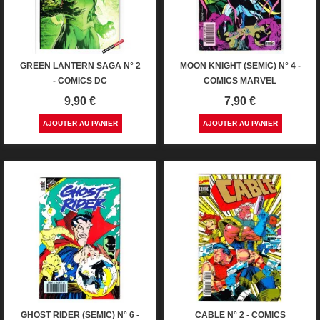
GREEN LANTERN SAGA N° 2
MOON KNIGHT (SEMIC) N° 4 -
- COMICS DC
COMICS MARVEL
Prix
Prix
9,90 €
7,90 €
AJOUTER AU PANIER
AJOUTER AU PANIER
GHOST RIDER (SEMIC) N° 6 -
CABLE N° 2 - COMICS