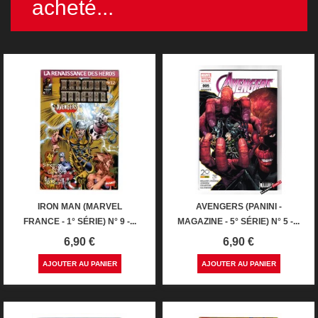
acheté...
IRON MAN (MARVEL
AVENGERS (PANINI -
FRANCE - 1° SÉRIE) N° 9 -...
MAGAZINE - 5° SÉRIE) N° 5 -...
Prix
Prix
6,90 €
6,90 €
AJOUTER AU PANIER
AJOUTER AU PANIER