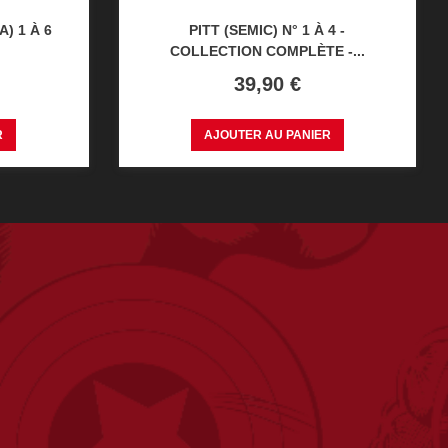
) 1 À 6
PITT (SEMIC) N° 1 À 4 -
COLLECTION COMPLÈTE -...
Prix
39,90 €
R
AJOUTER AU PANIER