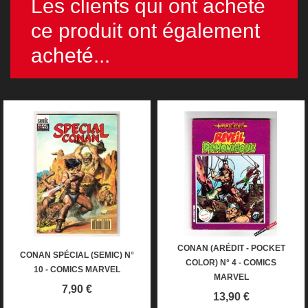
Les clients qui ont acheté
ce produit ont également
acheté...
CONAN (ARÉDIT - POCKET
CONAN SPÉCIAL (SEMIC) N°
COLOR) N° 4 - COMICS
10 - COMICS MARVEL
MARVEL
Prix
7,90 €
Prix
13,90 €