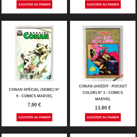
AJOUTER AU PANIER
AJOUTER AU PANIER
CONAN (ARÉDIT - POCKET
CONAN SPÉCIAL (SEMIC) N°
COLOR) N° 3 - COMICS
9 - COMICS MARVEL
MARVEL
Prix
7,90 €
Prix
13,90 €
AJOUTER AU PANIER
AJOUTER AU PANIER