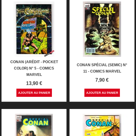
CONAN (ARÉDIT - POCKET
CONAN SPÉCIAL (SEMIC) N°
COLOR) N° 5 - COMICS
11 - COMICS MARVEL
MARVEL
Prix
7,90 €
Prix
13,90 €
AJOUTER AU PANIER
AJOUTER AU PANIER