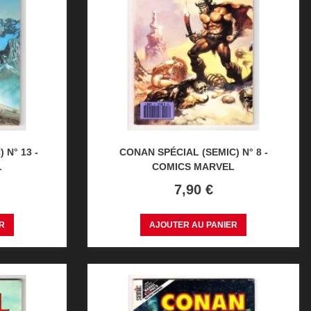
 N° 13 -
CONAN SPÉCIAL (SEMIC) N° 8 -
L
COMICS MARVEL
Prix
7,90 €
R
AJOUTER AU PANIER