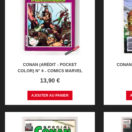
CONAN (ARÉDIT - POCKET
CONAN 
COLOR) N° 4 - COMICS MARVEL
Prix
13,90 €
AJOUTER AU PANIER