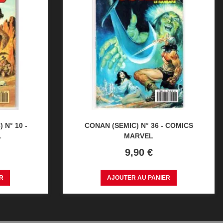
 N° 10 -
CONAN (SEMIC) N° 36 - COMICS
L
MARVEL
Prix
9,90 €
R
AJOUTER AU PANIER