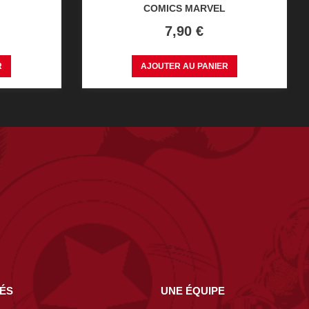
COMICS MARVEL
Prix
7,90 €
R
AJOUTER AU PANIER
NÉS
UNE ÉQUIPE