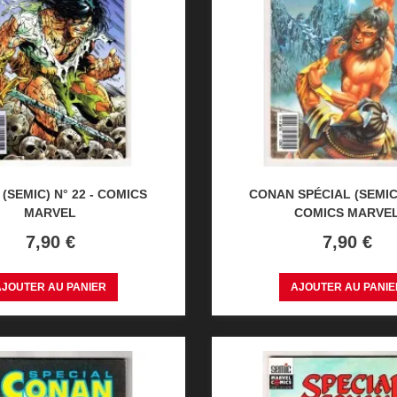
(SEMIC) N° 22 - COMICS
CONAN SPÉCIAL (SEMIC)
MARVEL
COMICS MARVE
Prix
Prix
7,90 €
7,90 €
AJOUTER AU PANIER
AJOUTER AU PANIE