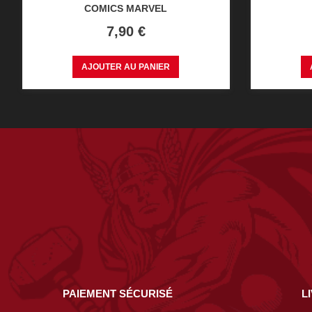
COMICS MARVEL
Prix
7,90 €
AJOUTER AU PANIER
PAIEMENT SÉCURISÉ
L