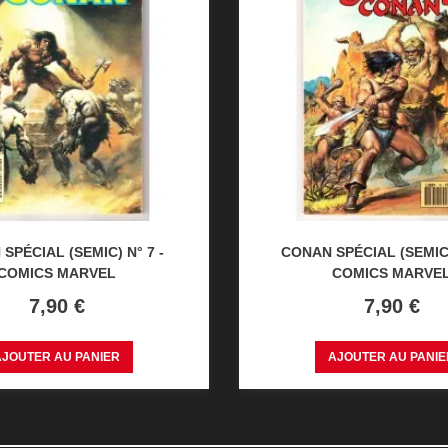
SPÉCIAL (SEMIC) N° 7 -
CONAN SPÉCIAL (SEMIC)
COMICS MARVEL
COMICS MARVE
Prix
Prix
7,90 €
7,90 €
AJOUTER AU PANIER
AJOUTER AU PANIE