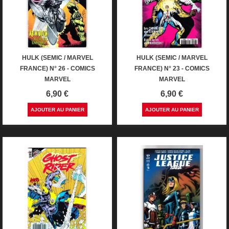
HULK (SEMIC / MARVEL
HULK (SEMIC / MARVEL
FRANCE) N° 26 - COMICS
FRANCE) N° 23 - COMICS
MARVEL
MARVEL
Prix
Prix
6,90 €
6,90 €
AJOUTER AU PANIER
AJOUTER AU PANIER