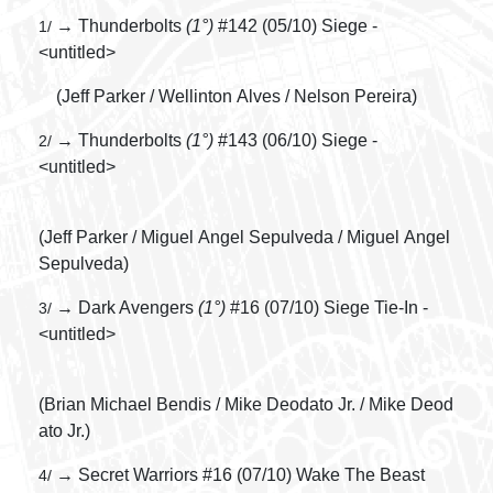
→ Thunderbolts
(1°)
#142 (05/10) Siege -
1/
<untitled>
(Jeff Parker / Wellinton Alves / Nelson Pereira)
→ Thunderbolts
(1°)
#143 (06/10) Siege -
2/
<untitled>
(Jeff Parker / Miguel Angel Sepulveda / Miguel Angel
Sepulveda)
→ Dark Avengers
(1°)
#16 (07/10) Siege Tie-In -
3/
<untitled>
(Brian Michael Bendis / Mike Deodato Jr. / Mike Deod
ato Jr.)
→ Secret Warriors #16 (07/10) Wake The Beast
4/