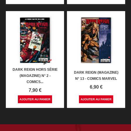
DARK REIGN HORS SÉRIE
DARK REIGN (MAGAZINE)
(MAGAZINE) N° 2 -
N° 13 - COMICS MARVEL
COMICS...
Prix
6,90 €
Prix
7,90 €
AJOUTER AU PANIER
AJOUTER AU PANIER