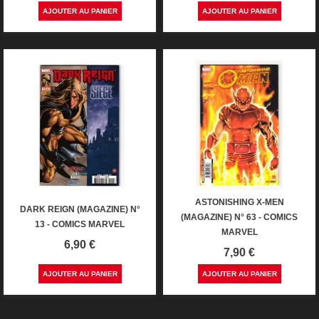
AJOUTER AU PANIER
AJOUTER AU PANIER
ASTONISHING X-MEN
DARK REIGN (MAGAZINE) N°
(MAGAZINE) N° 63 - COMICS
13 - COMICS MARVEL
MARVEL
Prix
6,90 €
Prix
7,90 €
AJOUTER AU PANIER
AJOUTER AU PANIER