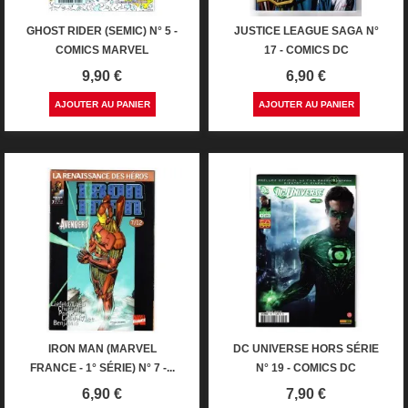
GHOST RIDER (SEMIC) N° 5 -
JUSTICE LEAGUE SAGA N°
COMICS MARVEL
17 - COMICS DC
Prix
Prix
9,90 €
6,90 €
AJOUTER AU PANIER
AJOUTER AU PANIER
IRON MAN (MARVEL
DC UNIVERSE HORS SÉRIE
FRANCE - 1° SÉRIE) N° 7 -...
N° 19 - COMICS DC
Prix
Prix
6,90 €
7,90 €