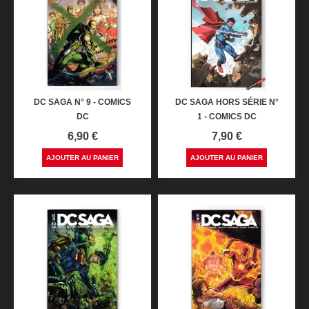
DC SAGA N° 9 - COMICS
DC SAGA HORS SÉRIE N°
DC
1 - COMICS DC
Prix
Prix
6,90 €
7,90 €
AJOUTER AU PANIER
AJOUTER AU PANIER