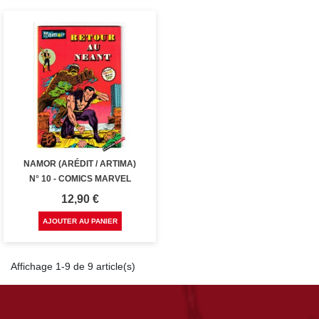
NAMOR (ARÉDIT / ARTIMA)
N° 10 - COMICS MARVEL
Prix
12,90 €
AJOUTER AU PANIER
Affichage 1-9 de 9 article(s)