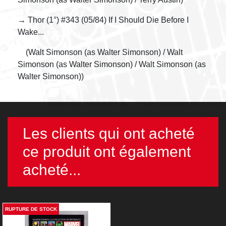
→ Thor (1°) #343 (05/84) If I Should Die Before I
Wake...
(Walt Simonson (as Walter Simonson) / Walt
Simonson (as Walter Simonson) / Walt Simonson (as
Walter Simonson))
Les clients qui ont acheté
ce produit ont également
acheté...
RUPTURE DE STOCK