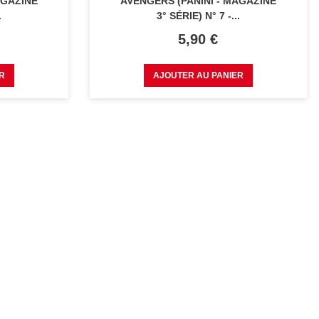
AGAZINE
AVENGERS (PANINI - MAGAZINE
.
3° SÉRIE) N° 7 -...
Prix
5,90 €
R
AJOUTER AU PANIER