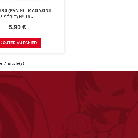
RS (PANINI - MAGAZINE
3° SÉRIE) N° 10 -...
Prix
5,90 €
AJOUTER AU PANIER
e 7 article(s)