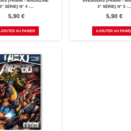
RS (PANINI - MAGAZINE
AVENGERS (PANINI - M
3° SÉRIE) N° 4 -...
3° SÉRIE) N° 5 -..
Prix
Prix
5,90 €
5,90 €
AJOUTER AU PANIER
AJOUTER AU PANIE