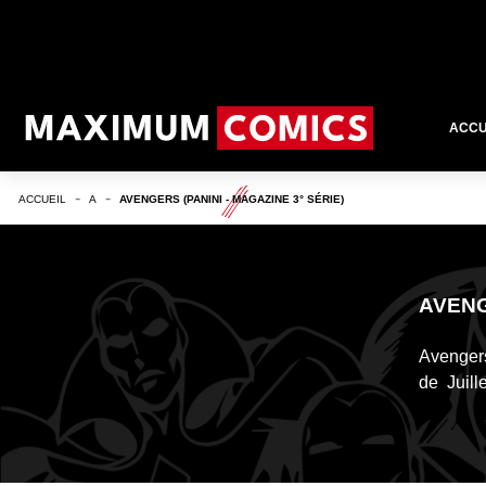
ACCU
ACCUEIL
A
AVENGERS (PANINI - MAGAZINE 3° SÉRIE)
AVENG
Avengers
de Juill