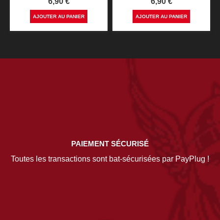
Prix
Prix
6,90 €
6,90 €
AJOUTER AU PANIER
AJOUTER AU PANIER
PAIEMENT SÉCURISÉ
Toutes les transactions sont bat-sécurisées par PayPlug !