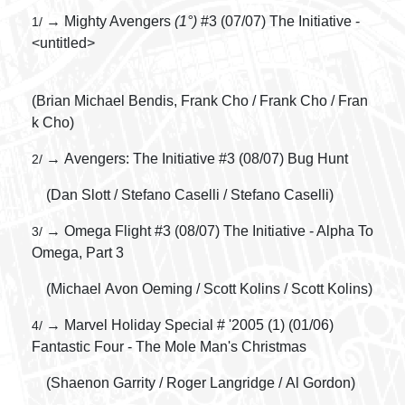
→ Mighty Avengers
(1°)
#3 (07/07) The Initiative -
1/
<untitled>
(Brian Michael Bendis, Frank Cho / Frank Cho / Fran
k Cho)
→ Avengers: The Initiative #3 (08/07) Bug Hunt
2/
(Dan Slott / Stefano Caselli / Stefano Caselli)
→ Omega Flight #3 (08/07) The Initiative - Alpha To
3/
Omega, Part 3
(Michael Avon Oeming / Scott Kolins / Scott Kolins)
→ Marvel Holiday Special # '2005 (1) (01/06)
4/
Fantastic Four - The Mole Man's Christmas
(Shaenon Garrity / Roger Langridge / Al Gordon)