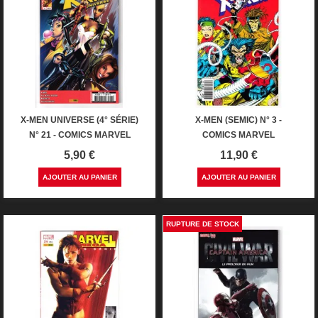
X-MEN UNIVERSE (4° SÉRIE)
X-MEN (SEMIC) N° 3 -
N° 21 - COMICS MARVEL
COMICS MARVEL
Prix
Prix
5,90 €
11,90 €
AJOUTER AU PANIER
AJOUTER AU PANIER
RUPTURE DE STOCK