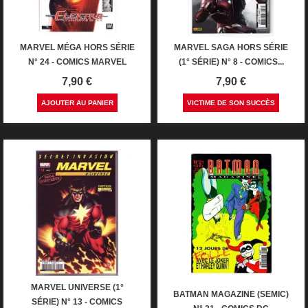
MARVEL MÉGA HORS SÉRIE
MARVEL SAGA HORS SÉRIE
N° 24 - COMICS MARVEL
(1° SÉRIE) N° 8 - COMICS...
Prix
Prix
7,90 €
7,90 €
AJOUTER AU PANIER
VICTIME DE SON SUCCÈS
MARVEL UNIVERSE (1°
BATMAN MAGAZINE (SEMIC)
SÉRIE) N° 13 - COMICS