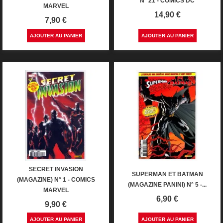
N° 21 - COMICS DC
MARVEL
Prix
14,90 €
Prix
7,90 €
AJOUTER AU PANIER
AJOUTER AU PANIER
SECRET INVASION
SUPERMAN ET BATMAN
(MAGAZINE) N° 1 - COMICS
(MAGAZINE PANINI) N° 5 -...
MARVEL
Prix
6,90 €
Prix
9,90 €
AJOUTER AU PANIER
AJOUTER AU PANIER