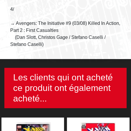
4/
→ Avengers: The Initiative #9 (03/08) Killed In Action,
Part 2 : First Casualties
(Dan Slott, Christos Gage / Stefano Caselli /
Stefano Caselli)
Les clients qui ont acheté
ce produit ont également
acheté...