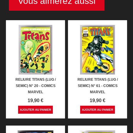
Vous aimerez aussi
RELIURE TITANS (LUG /
RELIURE TITANS (LUG /
SEMIC) N° 20 - COMICS
SEMIC) N° 61 - COMICS
MARVEL
MARVEL
Prix
Prix
19,90 €
19,90 €
AJOUTER AU PANIER
AJOUTER AU PANIER