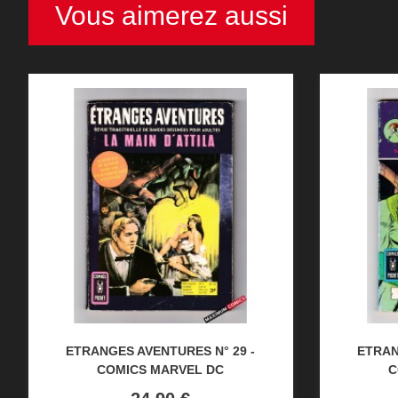
Vous aimerez aussi
ETRANGES AVENTURES N° 29 -
ETRAN
COMICS MARVEL DC
C
Prix