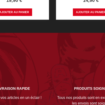
19,90 €
14,90 €
AJOUTER AU PANIER
AJOUTER AU PANIE
IVRAISON RAPIDE
PRODUITS SOIG
os articles en un éclair !
Tous nos produits sont en exc
les envois sont soi