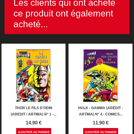
Les clients qui ont acheté
ce produit ont également
acheté...
THOR LE FILS D'ODIN
HULK - GAMMA (ARÉDIT -
(AREDIT / ARTIMA) N° 1 -...
ARTIMA) N° 4 - COMICS...
Prix
Prix
14,90 €
11,90 €
AJOUTER AU PANIER
AJOUTER AU PANIER