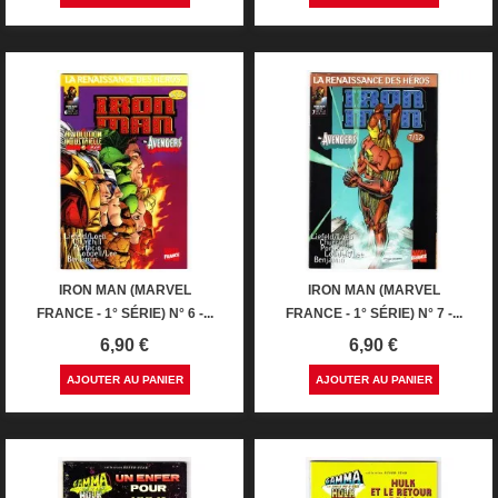
IRON MAN (MARVEL
IRON MAN (MARVEL
FRANCE - 1° SÉRIE) N° 6 -...
FRANCE - 1° SÉRIE) N° 7 -...
Prix
Prix
6,90 €
6,90 €
AJOUTER AU PANIER
AJOUTER AU PANIER