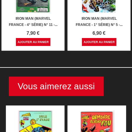
IRON MAN (MARVEL
IRON MAN (MARVEL
FRANCE - 4° SÉRIE) N° 11 -...
FRANCE - 1° SÉRIE) N° 5 -...
Prix
Prix
7,90 €
6,90 €
AJOUTER AU PANIER
AJOUTER AU PANIER
Vous aimerez aussi