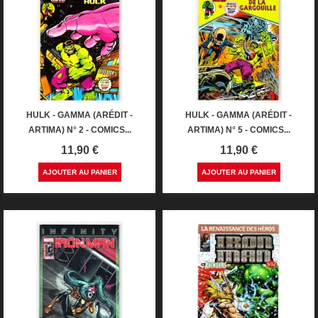
HULK - GAMMA (ARÉDIT -
HULK - GAMMA (ARÉDIT -
ARTIMA) N° 2 - COMICS...
ARTIMA) N° 5 - COMICS...
Prix
Prix
11,90 €
11,90 €
AJOUTER AU PANIER
AJOUTER AU PANIER