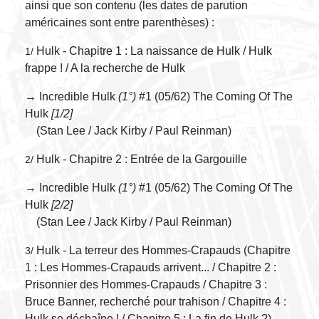
ainsi que son contenu (les dates de parution
américaines sont entre parenthèses) :
Hulk - Chapitre 1 : La naissance de Hulk / Hulk
1/
frappe ! / A la recherche de Hulk
→ Incredible Hulk
(1°)
#1 (05/62) The Coming Of The
Hulk
[1/2]
(Stan Lee / Jack Kirby / Paul Reinman)
Hulk - Chapitre 2 : Entrée de la Gargouille
2/
→ Incredible Hulk
(1°)
#1 (05/62) The Coming Of The
Hulk
[2/2]
(Stan Lee / Jack Kirby / Paul Reinman)
Hulk - La terreur des Hommes-Crapauds (Chapitre
3/
1 : Les Hommes-Crapauds arrivent... / Chapitre 2 :
Prisonnier des Hommes-Crapauds / Chapitre 3 :
Bruce Banner, recherché pour trahison / Chapitre 4 :
Hulk se déchaîne ! / Chapitre 5 : La fin de Hulk ?)