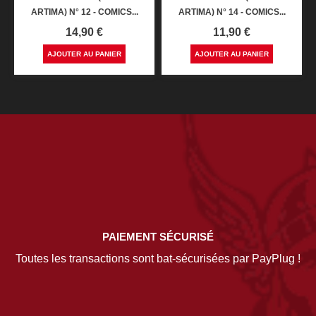
ARTIMA) N° 12 - COMICS...
ARTIMA) N° 14 - COMICS...
Prix
Prix
14,90 €
11,90 €
AJOUTER AU PANIER
AJOUTER AU PANIER
PAIEMENT SÉCURISÉ
Toutes les transactions sont bat-sécurisées par PayPlug !