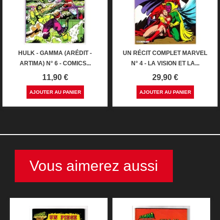
HULK - GAMMA (ARÉDIT -
UN RÉCIT COMPLET MARVEL
ARTIMA) N° 6 - COMICS...
N° 4 - LA VISION ET LA...
Prix
Prix
11,90 €
29,90 €
AJOUTER AU PANIER
AJOUTER AU PANIER
Vous aimerez aussi