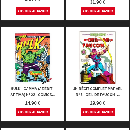
Prix
31,90 €
AJOUTER AU PANIER
AJOUTER AU PANIER
HULK - GAMMA (ARÉDIT -
UN RÉCIT COMPLET MARVEL
ARTIMA) N° 22 - COMICS...
N° 5 - OEIL DE FAUCON -...
Prix
Prix
14,90 €
29,90 €
AJOUTER AU PANIER
AJOUTER AU PANIER