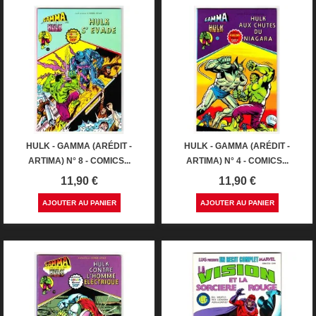
HULK - GAMMA (ARÉDIT -
HULK - GAMMA (ARÉDIT -
ARTIMA) N° 8 - COMICS...
ARTIMA) N° 4 - COMICS...
Prix
Prix
11,90 €
11,90 €
AJOUTER AU PANIER
AJOUTER AU PANIER