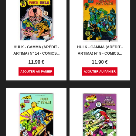
HULK - GAMMA (ARÉDIT -
HULK - GAMMA (ARÉDIT -
ARTIMA) N° 14 - COMICS...
ARTIMA) N° 9 - COMICS...
Prix
Prix
11,90 €
11,90 €
AJOUTER AU PANIER
AJOUTER AU PANIER