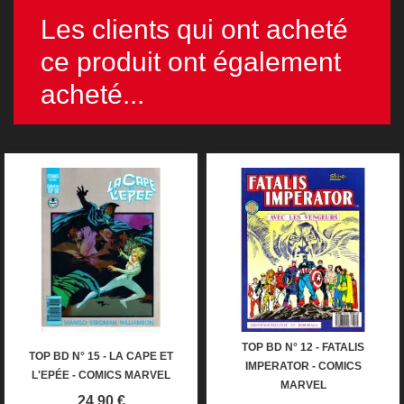
Les clients qui ont acheté
ce produit ont également
acheté...
TOP BD N° 12 - FATALIS
TOP BD N° 15 - LA CAPE ET
IMPERATOR - COMICS
L'EPÉE - COMICS MARVEL
MARVEL
Prix
24,90 €