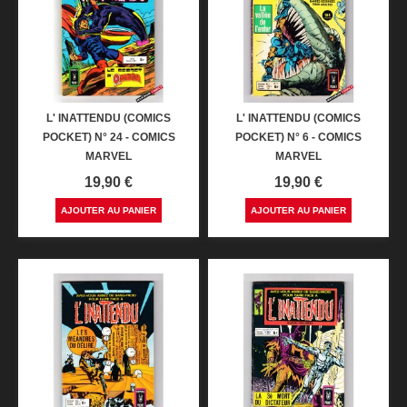
L' INATTENDU (COMICS
L' INATTENDU (COMICS
POCKET) N° 24 - COMICS
POCKET) N° 6 - COMICS
MARVEL
MARVEL
Prix
Prix
19,90 €
19,90 €
AJOUTER AU PANIER
AJOUTER AU PANIER