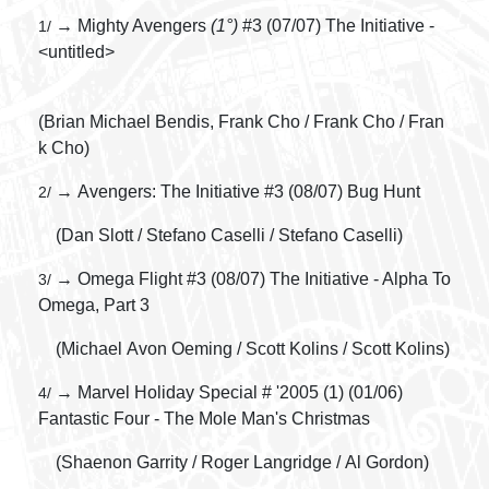
→ Mighty Avengers
(1°)
#3 (07/07) The Initiative -
1/
<untitled>
(Brian Michael Bendis, Frank Cho / Frank Cho / Fran
k Cho)
→ Avengers: The Initiative #3 (08/07) Bug Hunt
2/
(Dan Slott / Stefano Caselli / Stefano Caselli)
→ Omega Flight #3 (08/07) The Initiative - Alpha To
3/
Omega, Part 3
(Michael Avon Oeming / Scott Kolins / Scott Kolins)
→ Marvel Holiday Special # '2005 (1) (01/06)
4/
Fantastic Four - The Mole Man's Christmas
(Shaenon Garrity / Roger Langridge / Al Gordon)