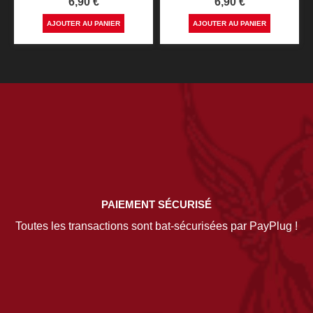
Prix
Prix
6,90 €
6,90 €
AJOUTER AU PANIER
AJOUTER AU PANIER
PAIEMENT SÉCURISÉ
Toutes les transactions sont bat-sécurisées par PayPlug !