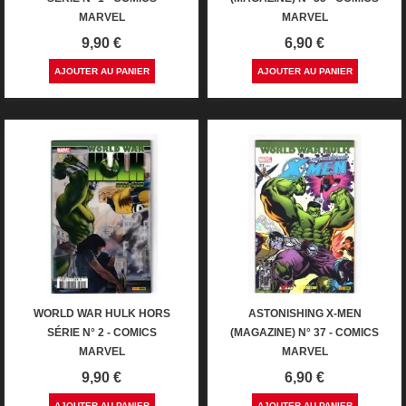
MARVEL
MARVEL
Prix
Prix
9,90 €
6,90 €
AJOUTER AU PANIER
AJOUTER AU PANIER
WORLD WAR HULK HORS
ASTONISHING X-MEN
SÉRIE N° 2 - COMICS
(MAGAZINE) N° 37 - COMICS
MARVEL
MARVEL
Prix
Prix
9,90 €
6,90 €
AJOUTER AU PANIER
AJOUTER AU PANIER