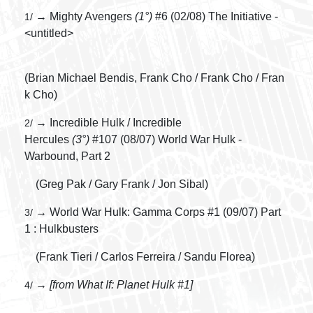
→ Mighty Avengers
(1°)
#6 (02/08) The Initiative -
1/
<untitled>
(Brian Michael Bendis, Frank Cho / Frank Cho / Fran
k Cho)
→ Incredible Hulk / Incredible
2/
Hercules
(3°)
#107 (08/07) World War Hulk -
Warbound, Part 2
(Greg Pak / Gary Frank / Jon Sibal)
→ World War Hulk: Gamma Corps #1 (09/07) Part
3/
1 : Hulkbusters
(Frank Tieri / Carlos Ferreira / Sandu Florea)
→
[from What If: Planet Hulk #1]
4/