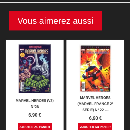
Vous aimerez aussi
MARVEL HEROES
MARVEL HEROES (V2)
(MARVEL FRANCE 2°
N°28
SÉRIE) N° 22 -...
Prix
6,90 €
Prix
6,90 €
AJOUTER AU PANIER
AJOUTER AU PANIER