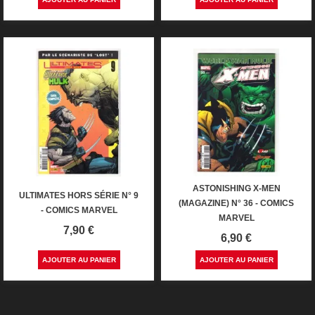
ASTONISHING X-MEN
ULTIMATES HORS SÉRIE N° 9
(MAGAZINE) N° 36 - COMICS
- COMICS MARVEL
MARVEL
Prix
7,90 €
Prix
6,90 €
AJOUTER AU PANIER
AJOUTER AU PANIER