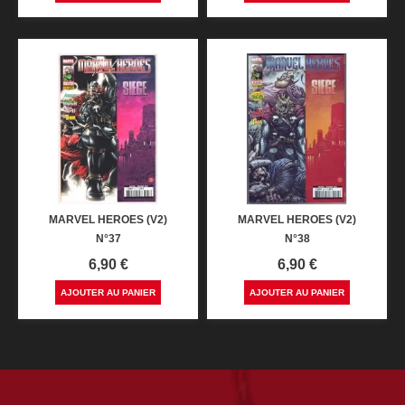
MARVEL HEROES (V2)
MARVEL HEROES (V2)
N°37
N°38
Prix
Prix
6,90 €
6,90 €
AJOUTER AU PANIER
AJOUTER AU PANIER