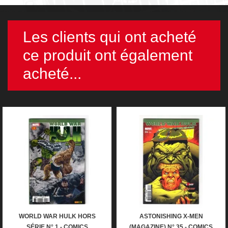
Les clients qui ont acheté
ce produit ont également
acheté...
WORLD WAR HULK HORS
ASTONISHING X-MEN
SÉRIE N° 1 - COMICS
(MAGAZINE) N° 35 - COMICS