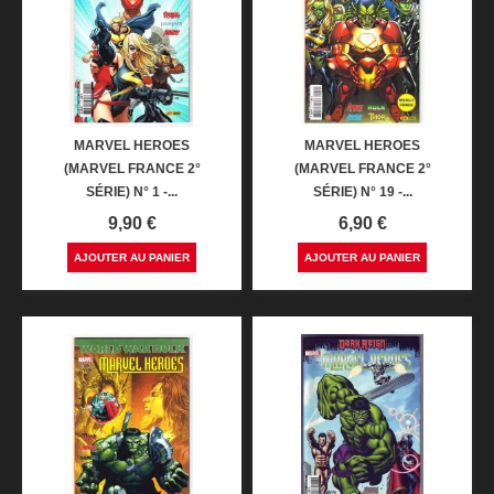
MARVEL HEROES
MARVEL HEROES
(MARVEL FRANCE 2°
(MARVEL FRANCE 2°
SÉRIE) N° 1 -...
SÉRIE) N° 19 -...
Prix
Prix
9,90 €
6,90 €
AJOUTER AU PANIER
AJOUTER AU PANIER