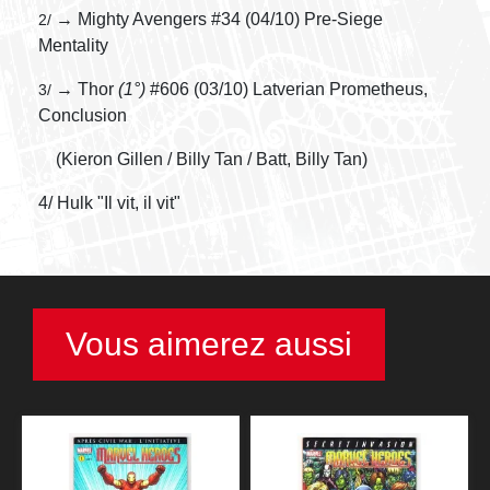
→ Mighty Avengers #34 (04/10) Pre-Siege
2/
Mentality
→ Thor
(1°)
#606 (03/10) Latverian Prometheus,
3/
Conclusion
(Kieron Gillen / Billy Tan / Batt, Billy Tan)
4/ Hulk "Il vit, il vit"
Vous aimerez aussi