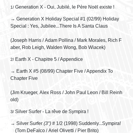
Generation X - Oui, Jubilé, le Père Noël existe !
1/
→ Generation X Holiday Special #1 (02/99) Holiday
Special : Yes, Jubilee...There Is A Santa Claus
(Joseph Harris / Adam Pollina / Mark Morales, Rich F
aber, Rob Leigh, Walden Wong, Bob Wiacek)
Earth X - Chapitre 5 / Appendice
2/
→ Earth X #5 (08/99) Chapter Five / Appendix To
Chapter Five
(Jim Krueger, Alex Ross / John Paul Leon / Bill Reinh
old)
Silver Surfer - La rêve de Sympira !
3/
→ Silver Surfer
(3°)
# 1/2 (1998) Suddenly...Sympira!
(Tom DeFalco / Ariel Olivetti / Pier Brito)