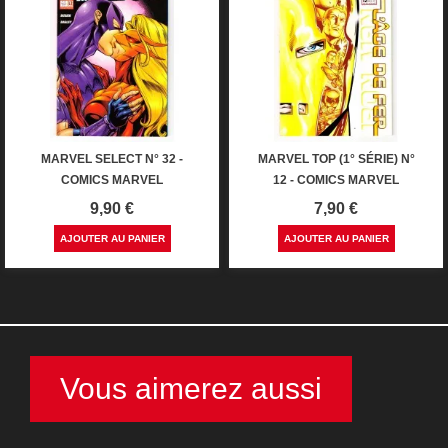
MARVEL SELECT N° 32 -
MARVEL TOP (1° SÉRIE) N°
COMICS MARVEL
12 - COMICS MARVEL
Prix
Prix
9,90 €
7,90 €
AJOUTER AU PANIER
AJOUTER AU PANIER
Vous aimerez aussi