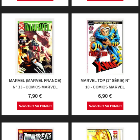
MARVEL (MARVEL FRANCE)
MARVEL TOP (1° SÉRIE) N°
N° 33 - COMICS MARVEL
10 - COMICS MARVEL
Prix
Prix
7,90 €
6,90 €
AJOUTER AU PANIER
AJOUTER AU PANIER