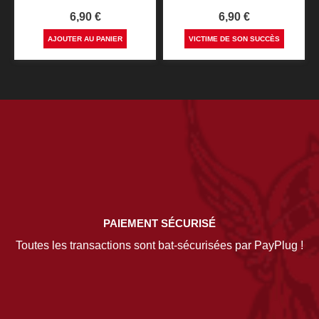
Prix
Prix
6,90 €
6,90 €
AJOUTER AU PANIER
VICTIME DE SON SUCCÈS
PAIEMENT SÉCURISÉ
Toutes les transactions sont bat-sécurisées par PayPlug !