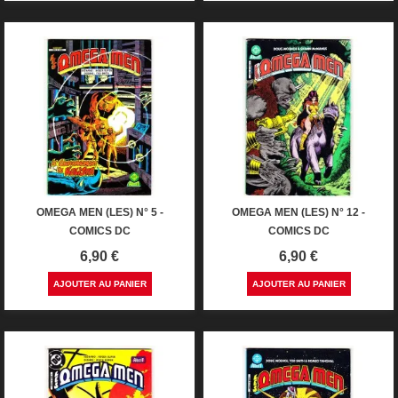
OMEGA MEN (LES) N° 5 -
OMEGA MEN (LES) N° 12 -
COMICS DC
COMICS DC
Prix
Prix
6,90 €
6,90 €
AJOUTER AU PANIER
AJOUTER AU PANIER