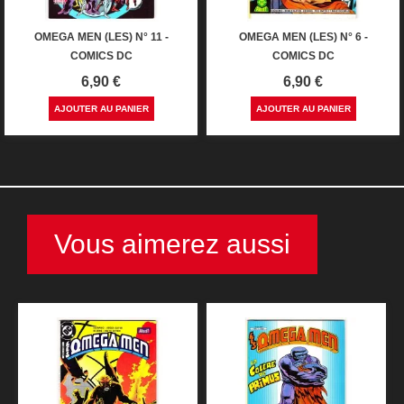
OMEGA MEN (LES) N° 11 -
OMEGA MEN (LES) N° 6 -
COMICS DC
COMICS DC
Prix
Prix
6,90 €
6,90 €
AJOUTER AU PANIER
AJOUTER AU PANIER
Vous aimerez aussi