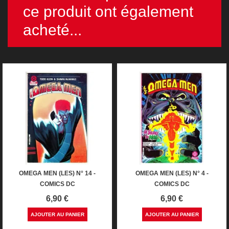
ce produit ont également
acheté...
OMEGA MEN (LES) N° 14 -
OMEGA MEN (LES) N° 4 -
COMICS DC
COMICS DC
Prix
Prix
6,90 €
6,90 €
AJOUTER AU PANIER
AJOUTER AU PANIER