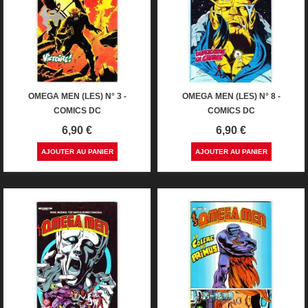
OMEGA MEN (LES) N° 3 -
OMEGA MEN (LES) N° 8 -
COMICS DC
COMICS DC
Prix
Prix
6,90 €
6,90 €
AJOUTER AU PANIER
AJOUTER AU PANIER