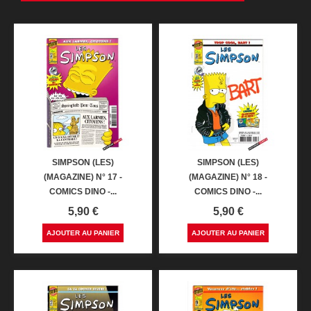
SIMPSON (LES)
SIMPSON (LES)
(MAGAZINE) N° 17 -
(MAGAZINE) N° 18 -
COMICS DINO -...
COMICS DINO -...
Prix
Prix
5,90 €
5,90 €
AJOUTER AU PANIER
AJOUTER AU PANIER