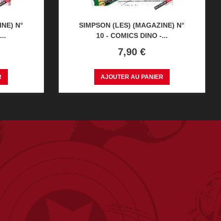
NE) N°
SIMPSON (LES) (MAGAZINE) N°
..
10 - COMICS DINO -...
Prix
7,90 €
R
AJOUTER AU PANIER