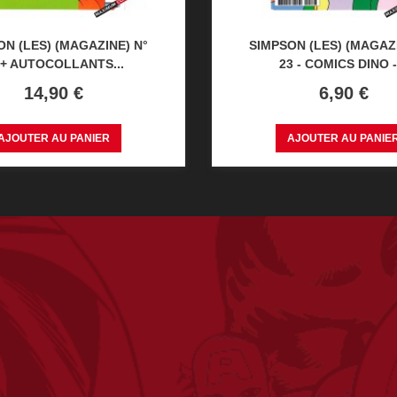
ON (LES) (MAGAZINE) N°
SIMPSON (LES) (MAGAZI
 + AUTOCOLLANTS...
23 - COMICS DINO -.
Prix
Prix
14,90 €
6,90 €
AJOUTER AU PANIER
AJOUTER AU PANIE