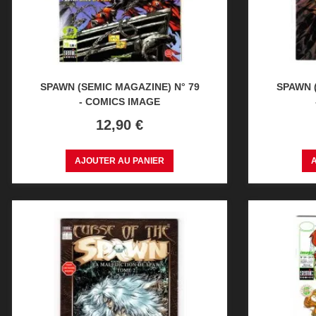
SPAWN (SEMIC MAGAZINE) N° 79
SPAWN (
- COMICS IMAGE
Prix
12,90 €
AJOUTER AU PANIER