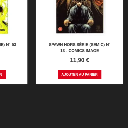
) N° 53
SPAWN HORS SÉRIE (SEMIC) N°
E
13 - COMICS IMAGE
Prix
11,90 €
R
AJOUTER AU PANIER