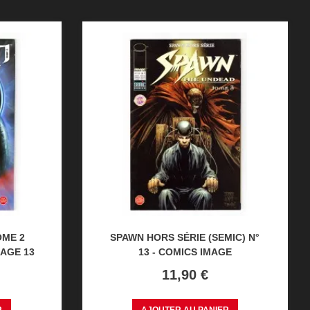
OME 2
SPAWN HORS SÉRIE (SEMIC) N°
MAGE 13
13 - COMICS IMAGE
Prix
11,90 €