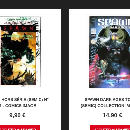
 HORS SÉRIE (SEMIC) N°
SPAWN DARK AGES T
9 - COMICS IMAGE
(SEMIC) COLLECTION I
Prix
Prix
9,90 €
14,90 €