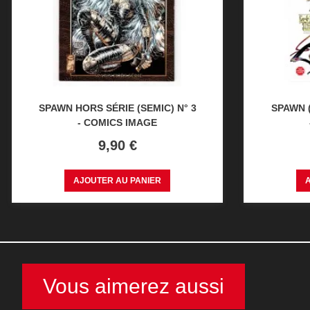
SPAWN HORS SÉRIE (SEMIC) N° 3
SPAWN (
- COMICS IMAGE
Prix
9,90 €
AJOUTER AU PANIER
Vous aimerez aussi