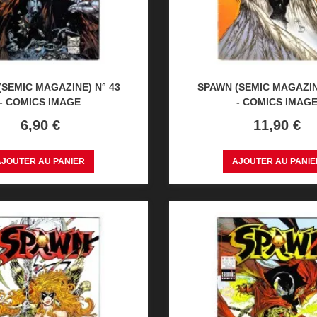
SEMIC MAGAZINE) N° 43
SPAWN (SEMIC MAGAZINE
- COMICS IMAGE
- COMICS IMAG
Prix
Prix
6,90 €
11,90 €
AJOUTER AU PANIER
AJOUTER AU PANIE