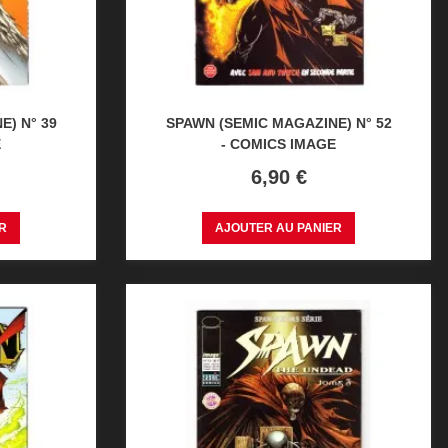
) N° 39
SPAWN (SEMIC MAGAZINE) N° 52
E
- COMICS IMAGE
Prix
6,90 €
R
AJOUTER AU PANIER