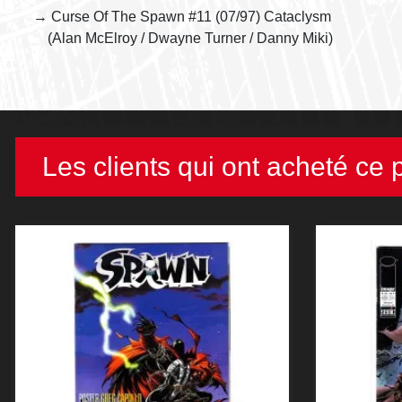
→ Curse Of The Spawn #11 (07/97) Cataclysm
(Alan McElroy / Dwayne Turner / Danny Miki)
Les clients qui ont acheté ce 