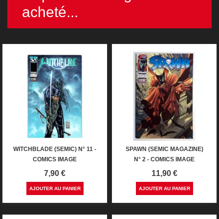
acheté...
WITCHBLADE (SEMIC) N° 11 -
SPAWN (SEMIC MAGAZINE)
COMICS IMAGE
N° 2 - COMICS IMAGE
Prix
Prix
7,90 €
11,90 €
AJOUTER AU PANIER
AJOUTER AU PANIER