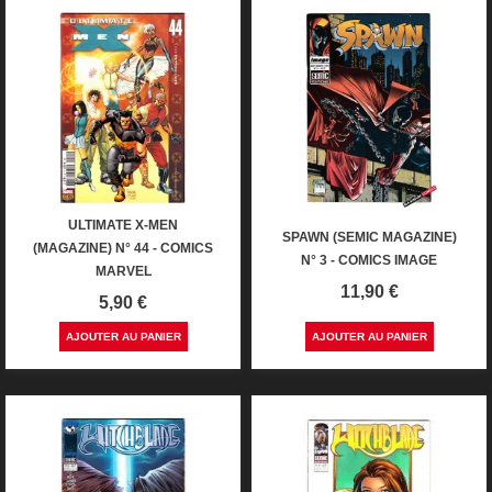
ULTIMATE X-MEN
SPAWN (SEMIC MAGAZINE)
(MAGAZINE) N° 44 - COMICS
N° 3 - COMICS IMAGE
MARVEL
Prix
11,90 €
Prix
5,90 €
AJOUTER AU PANIER
AJOUTER AU PANIER