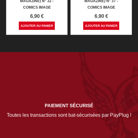
MAGAZINE) N° 32 -
MAGAZINE) N° 37 -
COMICS IMAGE
COMICS IMAGE
Prix
Prix
6,90 €
6,90 €
AJOUTER AU PANIER
AJOUTER AU PANIER
PAIEMENT SÉCURISÉ
Toutes les transactions sont bat-sécurisées par PayPlug !