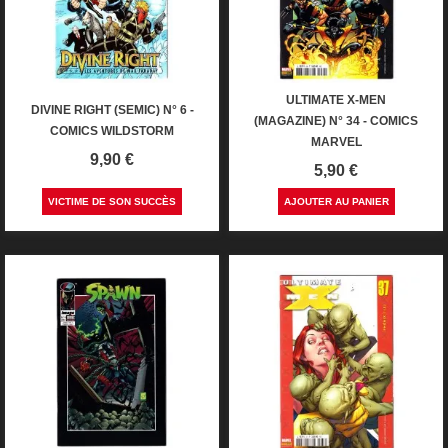
ULTIMATE X-MEN
DIVINE RIGHT (SEMIC) N° 6 -
(MAGAZINE) N° 34 - COMICS
COMICS WILDSTORM
MARVEL
Prix
9,90 €
Prix
5,90 €
VICTIME DE SON SUCCÈS
AJOUTER AU PANIER