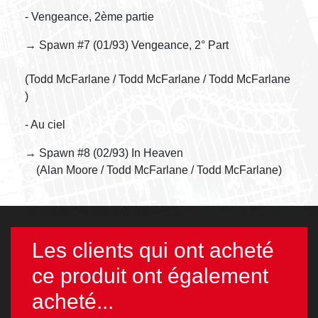
- Vengeance, 2ème partie
→ Spawn #7 (01/93) Vengeance, 2° Part
(Todd McFarlane / Todd McFarlane / Todd McFarlane
)
- Au ciel
→ Spawn #8 (02/93) In Heaven
(Alan Moore / Todd McFarlane / Todd McFarlane)
Les clients qui ont acheté
ce produit ont également
acheté...