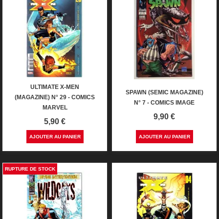
ULTIMATE X-MEN
SPAWN (SEMIC MAGAZINE)
(MAGAZINE) N° 29 - COMICS
N° 7 - COMICS IMAGE
MARVEL
Prix
9,90 €
Prix
5,90 €
AJOUTER AU PANIER
AJOUTER AU PANIER
RUPTURE DE STOCK