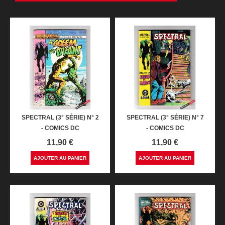
SPECTRAL (3° SÉRIE) N° 2
SPECTRAL (3° SÉRIE) N° 7
- COMICS DC
- COMICS DC
Prix
Prix
11,90 €
11,90 €
AJOUTER AU PANIER
AJOUTER AU PANIER