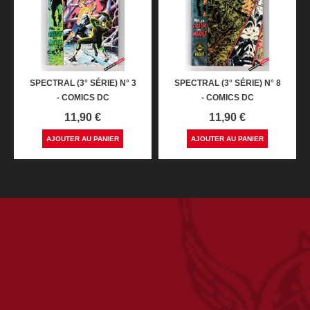
SPECTRAL (3° SÉRIE) N° 3
SPECTRAL (3° SÉRIE) N° 8
- COMICS DC
- COMICS DC
Prix
Prix
11,90 €
11,90 €
AJOUTER AU PANIER
AJOUTER AU PANIER