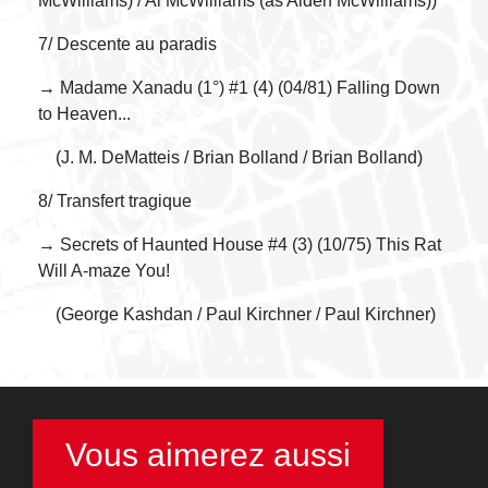
McWilliams) / Al McWilliams (as Alden McWilliams))
7/ Descente au paradis
→ Madame Xanadu (1°) #1 (4) (04/81) Falling Down
to Heaven...
(J. M. DeMatteis / Brian Bolland / Brian Bolland)
8/ Transfert tragique
→ Secrets of Haunted House #4 (3) (10/75) This Rat
Will A-maze You!
(George Kashdan / Paul Kirchner / Paul Kirchner)
Vous aimerez aussi