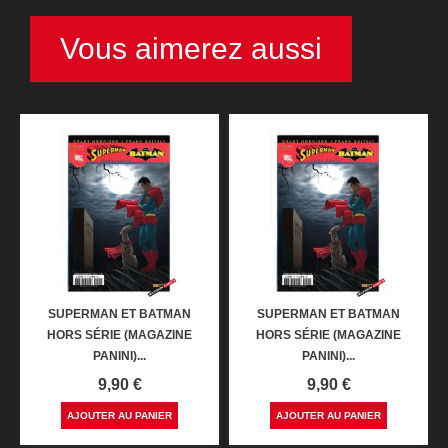
Vous aimerez aussi
SUPERMAN ET BATMAN
SUPERMAN ET BATMAN
HORS SÉRIE (MAGAZINE
HORS SÉRIE (MAGAZINE
PANINI)...
PANINI)...
Prix
Prix
9,90 €
9,90 €
AJOUTER AU PANIER
AJOUTER AU PANIER