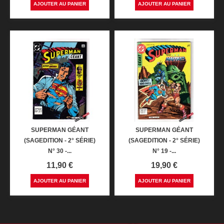
AJOUTER AU PANIER
AJOUTER AU PANIER
SUPERMAN GÉANT
SUPERMAN GÉANT
(SAGEDITION - 2° SÉRIE)
(SAGEDITION - 2° SÉRIE)
N° 30 -...
N° 19 -...
Prix
Prix
11,90 €
19,90 €
AJOUTER AU PANIER
AJOUTER AU PANIER