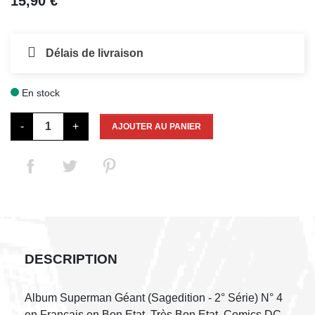
15,90 €
Délais de livraison
En stock

-
+
AJOUTER AU PANIER
DESCRIPTION
Album Superman Géant (Sagedition - 2° Série) N° 4
en Français en Bon Etat, Très Bon Etat, Comics DC.