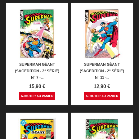
SUPERMAN GÉANT
SUPERMAN GÉANT
(SAGEDITION - 2° SÉRIE)
(SAGEDITION - 2° SÉRIE)
N° 7 -...
N° 11 -...
Prix
Prix
15,90 €
12,90 €
AJOUTER AU PANIER
AJOUTER AU PANIER