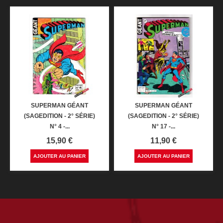
SUPERMAN GÉANT
SUPERMAN GÉANT
(SAGEDITION - 2° SÉRIE)
(SAGEDITION - 2° SÉRIE)
N° 4 -...
N° 17 -...
Prix
Prix
15,90 €
11,90 €
AJOUTER AU PANIER
AJOUTER AU PANIER