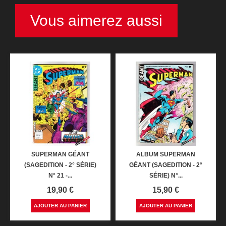
Vous aimerez aussi
SUPERMAN GÉANT
ALBUM SUPERMAN
(SAGEDITION - 2° SÉRIE)
GÉANT (SAGEDITION - 2°
N° 21 -...
SÉRIE) N°...
Prix
Prix
19,90 €
15,90 €
AJOUTER AU PANIER
AJOUTER AU PANIER