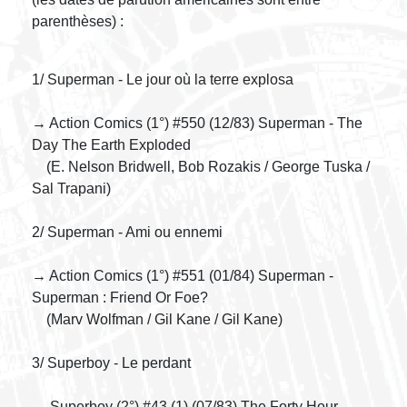
parenthèses) :
1/ Superman - Le jour où la terre explosa
→ Action Comics (1°) #550 (12/83) Superman - The
Day The Earth Exploded
(E. Nelson Bridwell, Bob Rozakis / George Tuska /
Sal Trapani)
2/ Superman - Ami ou ennemi
→ Action Comics (1°) #551 (01/84) Superman -
Superman : Friend Or Foe?
(Marv Wolfman / Gil Kane / Gil Kane)
3/ Superboy - Le perdant
→ Superboy (2°) #43 (1) (07/83) The Forty Hour