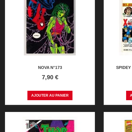
NOVA N°173
SPIDEY
Prix
7,90 €
AJOUTER AU PANIER