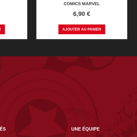
COMICS MARVEL
Prix
6,90 €
R
AJOUTER AU PANIER
NÉS
UNE ÉQUIPE