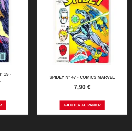
° 19 -
SPIDEY N° 47 - COMICS MARVEL
L
Prix
7,90 €
R
AJOUTER AU PANIER