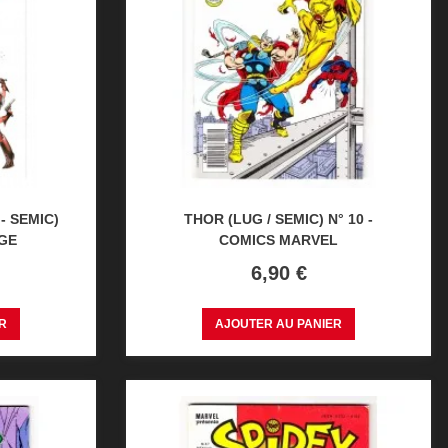
- SEMIC)
THOR (LUG / SEMIC) N° 10 -
AGE
COMICS MARVEL
Prix
6,90 €
R
AJOUTER AU PANIER