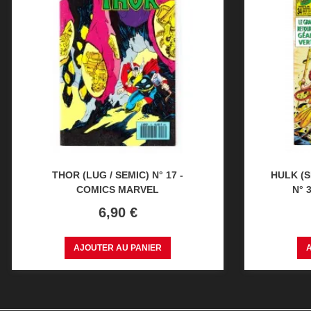
THOR (LUG / SEMIC) N° 17 -
HULK (S
COMICS MARVEL
N° 
Prix
6,90 €
AJOUTER AU PANIER