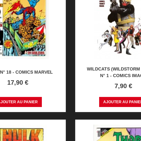
WILDCATS (WILDSTORM 
 N° 18 - COMICS MARVEL
N° 1 - COMICS IM
Prix
17,90 €
Prix
7,90 €
AJOUTER AU PANIER
AJOUTER AU PANIE