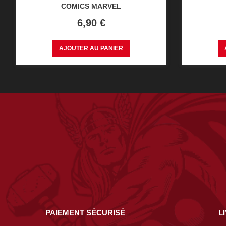
COMICS MARVEL
Prix
6,90 €
AJOUTER AU PANIER
PAIEMENT SÉCURISÉ
L