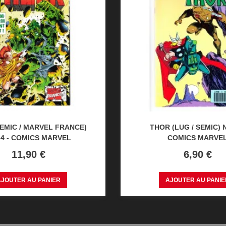
EMIC / MARVEL FRANCE)
THOR (LUG / SEMIC) N
34 - COMICS MARVEL
COMICS MARVE
Prix
Prix
11,90 €
6,90 €
AJOUTER AU PANIER
AJOUTER AU PANIE