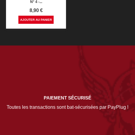
N° 4 -...
Prix
8,90 €
AJOUTER AU PANIER
PAIEMENT SÉCURISÉ
Toutes les transactions sont bat-sécurisées par PayPlug !