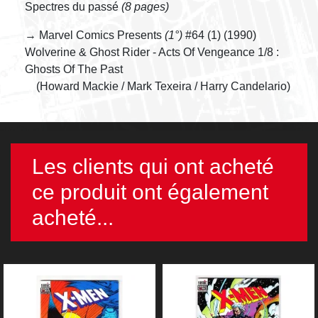
Spectres du passé
(8 pages)
→ Marvel Comics Presents
(1°)
#64 (1) (1990)
Wolverine & Ghost Rider - Acts Of Vengeance 1/8 :
Ghosts Of The Past
(Howard Mackie / Mark Texeira / Harry Candelario)
Les clients qui ont acheté
ce produit ont également
acheté...