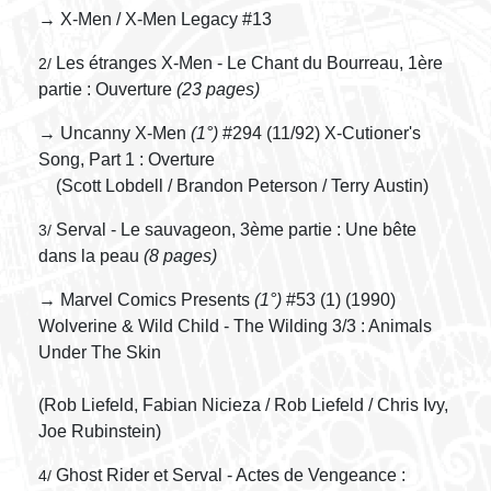
→ X-Men / X-Men Legacy #13
Les étranges X-Men - Le Chant du Bourreau, 1ère
2/
partie : Ouverture
(23 pages)
→ Uncanny X-Men
(1°)
#294 (11/92) X-Cutioner's
Song, Part 1 : Overture
(Scott Lobdell / Brandon Peterson / Terry Austin)
Serval - Le sauvageon, 3ème partie : Une bête
3/
dans la peau
(8 pages)
→ Marvel Comics Presents
(1°)
#53 (1) (1990)
Wolverine & Wild Child - The Wilding 3/3 : Animals
Under The Skin
(Rob Liefeld, Fabian Nicieza / Rob Liefeld / Chris Ivy,
Joe Rubinstein)
Ghost Rider et Serval - Actes de Vengeance :
4/