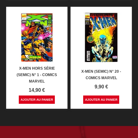
X-MEN HORS SÉRIE
X-MEN (SEMIC) N° 20 -
(SEMIC) N° 1 - COMICS
COMICS MARVEL
MARVEL
Prix
9,90 €
Prix
14,90 €
AJOUTER AU PANIER
AJOUTER AU PANIER