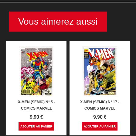
Vous aimerez aussi
X-MEN (SEMIC) N° 5 -
X-MEN (SEMIC) N° 17 -
COMICS MARVEL
COMICS MARVEL
Prix
Prix
9,90 €
9,90 €
AJOUTER AU PANIER
AJOUTER AU PANIER