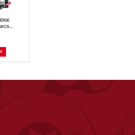
ÉRIE
ICS...
R