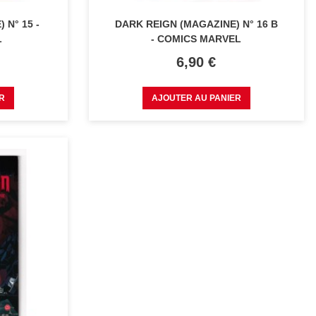
 N° 15 -
DARK REIGN (MAGAZINE) N° 16 B
L
- COMICS MARVEL
Prix
6,90 €
R
AJOUTER AU PANIER