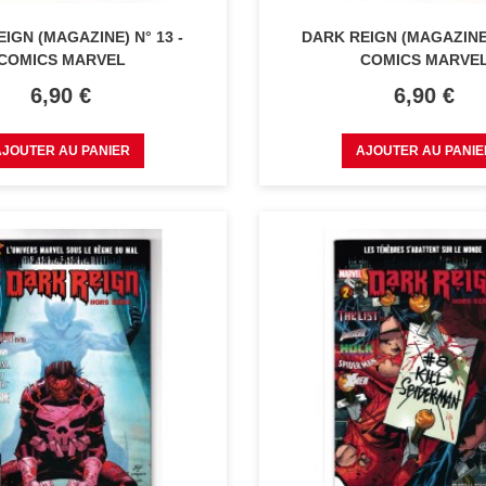
IGN (MAGAZINE) N° 13 -
DARK REIGN (MAGAZINE)
COMICS MARVEL
COMICS MARVE
Prix
Prix
6,90 €
6,90 €
AJOUTER AU PANIER
AJOUTER AU PANIE