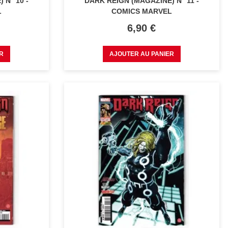
 N° 10 -
DARK REIGN (MAGAZINE) N° 11 -
L
COMICS MARVEL
Prix
6,90 €
R
AJOUTER AU PANIER