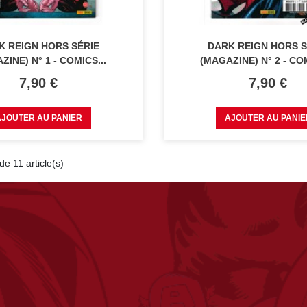
K REIGN HORS SÉRIE
DARK REIGN HORS S
ZINE) N° 1 - COMICS...
(MAGAZINE) N° 2 - COM
Prix
Prix
7,90 €
7,90 €
AJOUTER AU PANIER
AJOUTER AU PANIE
de 11 article(s)