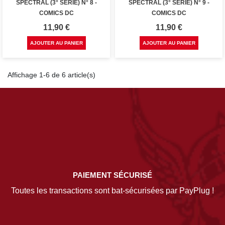
SPECTRAL (3° SÉRIE) N° 8 -
SPECTRAL (3° SÉRIE) N° 9 -
COMICS DC
COMICS DC
Prix
Prix
11,90 €
11,90 €
AJOUTER AU PANIER
AJOUTER AU PANIER
Affichage 1-6 de 6 article(s)
PAIEMENT SÉCURISÉ
Toutes les transactions sont bat-sécurisées par PayPlug !