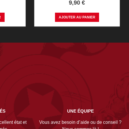
Prix
9,90 €
R
AJOUTER AU PANIER
NÉS
UNE ÉQUIPE
ellent état et
Vous avez besoin d’aide ou de conseil ?