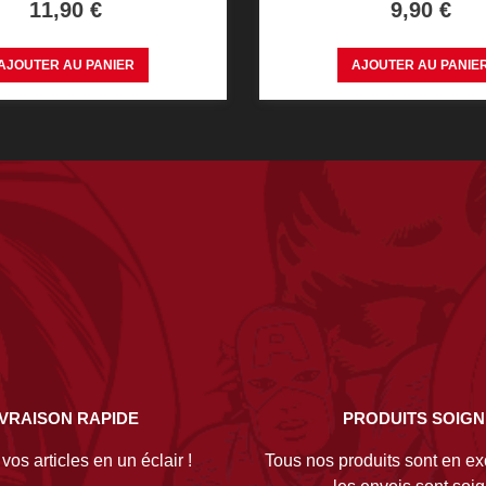
Prix
Prix
11,90 €
9,90 €
AJOUTER AU PANIER
AJOUTER AU PANIE
IVRAISON RAPIDE
PRODUITS SOIG
os articles en un éclair !
Tous nos produits sont en exc