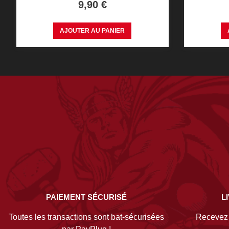
Prix
9,90 €
AJOUTER AU PANIER
PAIEMENT SÉCURISÉ
L
Toutes les transactions sont bat-sécurisées
Recevez v